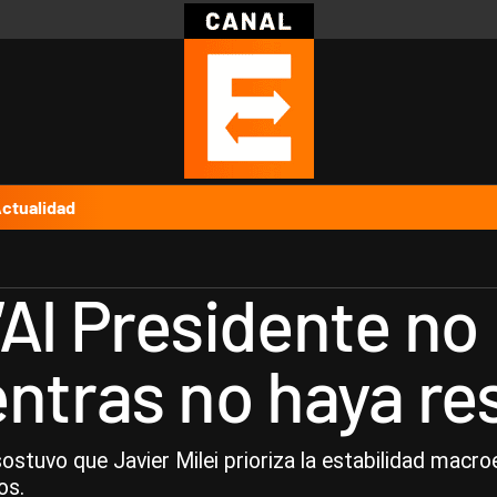
Política
Pymes
Salud
Internacional
Clima
Deportes
Business
Noticias
Caras
ctualidad
Al Presidente no 
ntras no haya res
 sostuvo que Javier Milei prioriza la estabilidad mac
os.