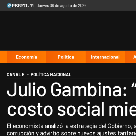
jueves 06 de agosto de 2026
Últimas noticias
Inicio
Ahora
Opinión
Cultura
Arte
Educación
Videos
Córdoba
Reperfilar
Diario del Juicio
Economía
Política
Internacional
A
CANAL E
POLÍTICA NACIONAL
Julio Gambina: “
costo social mie
El economista analizó la estrategia del Gobierno,
corrupción y advirtió sobre nuevos ajustes tarifari