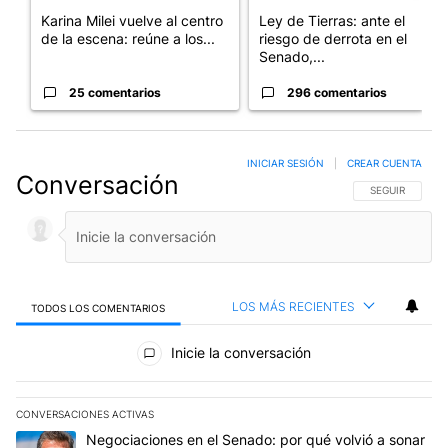
Karina Milei vuelve al centro
Ley de Tierras: ante el
de la escena: reúne a los...
riesgo de derrota en el
Senado,...
25 comentarios
296 comentarios
INICIAR SESIÓN
|
CREAR CUENTA
Conversación
SIGA ESTA CO
SEGUIR
LOS MÁS RECIENTES
TODOS LOS COMENTARIOS
Todos los comentarios
Inicie la conversación
CONVERSACIONES ACTIVAS
Este listado muestra los artículos con más comentarios en los últim
Un artículo de tendencia con el título "Negociaciones en el Sena
Negociaciones en el Senado: por qué volvió a sonar