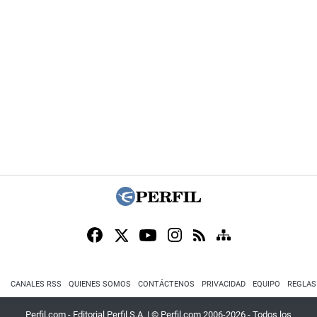
CANALES RSS
QUIENES SOMOS
CONTÁCTENOS
PRIVACIDAD
EQUIPO
REGLAS
Perfil.com - Editorial Perfil S.A.
| © Perfil.com 2006-2026 - Todos los