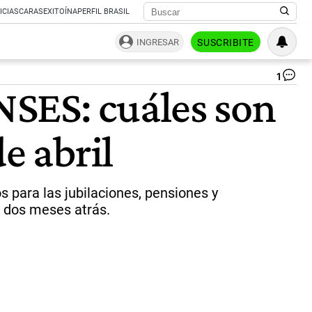
ICIAS
CARAS
EXITOÍNA
PERFIL BRASIL
INGRESAR
SUSCRIBITE
1
Flo
SES: cuáles son
Ma
“C
un
e abril
se
jub
co
ap
el
 para las jubilaciones, pensiones y
49
 dos meses atrás.
de
lo
qu
es
co
|
Ce
Per