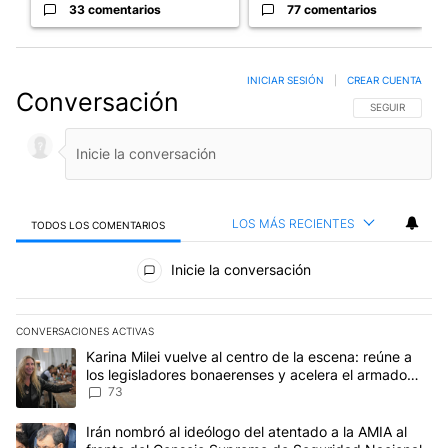
33 comentarios
77 comentarios
INICIAR SESIÓN
|
CREAR CUENTA
Conversación
SIGA ESTA CO
SEGUIR
LOS MÁS RECIENTES
TODOS LOS COMENTARIOS
Todos los comentarios
Inicie la conversación
CONVERSACIONES ACTIVAS
Este listado muestra los artículos con más comentarios en los últim
Un artículo de tendencia con el título "Karina Milei vuelve al cen
Karina Milei vuelve al centro de la escena: reúne a
los legisladores bonaerenses y acelera el armado
para 2027
73
Un artículo de tendencia con el título "Irán nombró al ideólogo d
Irán nombró al ideólogo del atentado a la AMIA al