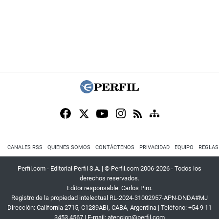
CANALES RSS
QUIENES SOMOS
CONTÁCTENOS
PRIVACIDAD
EQUIPO
REGLAS
Perfil.com - Editorial Perfil S.A.
| © Perfil.com 2006-2026 - Todos los
derechos reservados.
Editor responsable: Carlos Piro.
Registro de la propiedad intelectual RL-2024-31002957-APN-DNDA#MJ
Dirección:
California 2715
,
C1289ABI
,
CABA, Argentina
| Teléfono:
+54 9 11
3453 4567
| E-mail:
atencion@perfil.com