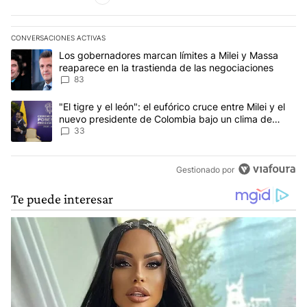
CONVERSACIONES ACTIVAS
Este listado muestra los artículos con más comentarios en los últim
Un artículo de tendencia con el título "Los gobernadores marcan l
Los gobernadores marcan límites a Milei y Massa
reaparece en la trastienda de las negociaciones
83
Un artículo de tendencia con el título ""El tigre y el león": el eu
"El tigre y el león": el eufórico cruce entre Milei y el
nuevo presidente de Colombia bajo un clima de
máxima tensión
33
Gestionado por