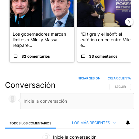
Los gobernadores marcan
"El tigre y el león": el
límites a Milei y Massa
eufórico cruce entre Milei y
reapare...
e...
82 comentarios
33 comentarios
INICIAR SESIÓN
|
CREAR CUENTA
Conversación
SIGA ESTA CO
SEGUIR
LOS MÁS RECIENTES
TODOS LOS COMENTARIOS
Todos los comentarios
Inicie la conversación