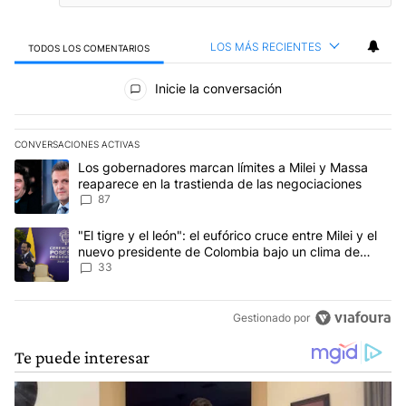
LOS MÁS RECIENTES
TODOS LOS COMENTARIOS
Todos los comentarios
Inicie la conversación
CONVERSACIONES ACTIVAS
Este listado muestra los artículos con más comentarios en los últim
Un artículo de tendencia con el título "Los gobernadores marcan l
Los gobernadores marcan límites a Milei y Massa
reaparece en la trastienda de las negociaciones
87
Un artículo de tendencia con el título ""El tigre y el león": el eu
"El tigre y el león": el eufórico cruce entre Milei y el
nuevo presidente de Colombia bajo un clima de
máxima tensión
33
Gestionado por