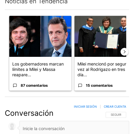
Noticias en Tendencia
Este listado muestra los artículos con más comentarios en los últim
Un artículo de tendencia con el título "Los gobernadores marcan
Un artículo de tendencia con e
Los gobernadores marcan
Milei mencionó por segunda
límites a Milei y Massa
vez al Rodrigazo en tres
reapare...
día...
87 comentarios
15 comentarios
INICIAR SESIÓN
|
CREAR CUENTA
Conversación
SIGA ESTA CO
SEGUIR