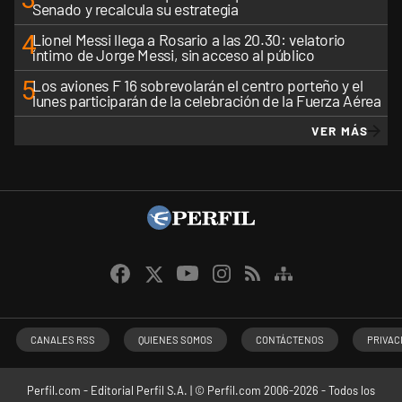
Senado y recalcula su estrategia
4
Lionel Messi llega a Rosario a las 20.30: velatorio
íntimo de Jorge Messi, sin acceso al público
5
Los aviones F 16 sobrevolarán el centro porteño y el
lunes participarán de la celebración de la Fuerza Aérea
VER MÁS
CANALES RSS
QUIENES SOMOS
CONTÁCTENOS
PRIVAC
Perfil.com - Editorial Perfil S.A.
| © Perfil.com 2006-2026 - Todos los