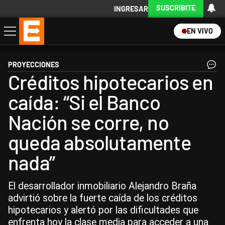
SUSCRIBITE
INGRESAR
EN VIVO
Economía
Política
Internacional
Actualidad
Descargá la App
PROYECCIONES
Créditos hipotecarios en
caída: “Si el Banco
Nación se corre, no
queda absolutamente
nada”
El desarrollador inmobiliario Alejandro Braña
advirtió sobre la fuerte caída de los créditos
hipotecarios y alertó por las dificultades que
enfrenta hoy la clase media para acceder a una