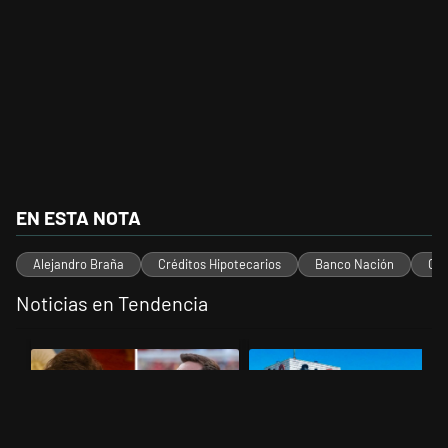
EN ESTA NOTA
Alejandro Braña
Créditos Hipotecarios
Banco Nación
Can
Noticias en Tendencia
Este listado muestra los artículos con más comentarios en los últimos 
Un artículo de tendencia con el título "Milei despidió a Jorge Messi
Un artículo de tendencia con el