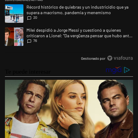
Este listado muestra los artículos con más comentarios en los últimos 
Un artículo de tendencia con el título "Récord histórico de quiebras
Récord histórico de quiebras y un industricidio que ya
supera a macrismo, pandemia y menemismo
20
Un artículo de tendencia con el título "Milei despidió a Jorge Messi y 
Milei despidió a Jorge Messi y cuestionó a quienes
criticaron a Lionel: “Da vergüenza pensar que hubo anti-
76
Messi”
Gestionado por