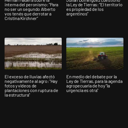
interna del peronismo: "Para
la Ley de Tierras: “El territorio
no ser un segundo Alberto
es propiedad de los
vos tenés que derrotar a
argentinos”
Cristina Kirchner”
El exceso de lluvias afectó
En medio del debate por la
negativamente al agro: "Hay
Ley de Tierras, para la agenda
fotos y videos de
agropecuaria de hoy "la
plantaciones con ruptura de
urgencia es otra"
la estructura"