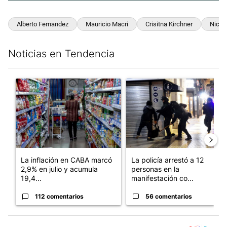
Alberto Fernandez
Mauricio Macri
Crisitna Kirchner
Nicol
Noticias en Tendencia
Este listado muestra los artículos con más comentarios en los últim
Un artículo de tendencia con el título "La inflación en CABA m
Un artículo de tendencia con e
La inflación en CABA marcó
La policía arrestó a 12
2,9% en julio y acumula
personas en la
19,4...
manifestación co...
112 comentarios
56 comentarios