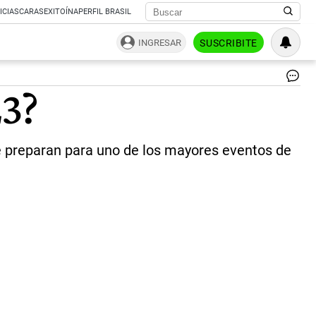
ICIAS
CARAS
EXITOÍNA
PERFIL BRASIL
INGRESAR
SUSCRIBITE
Pr
23?
Ho
Sa
|
Ag
 preparan para uno de los mayores eventos de
Sh