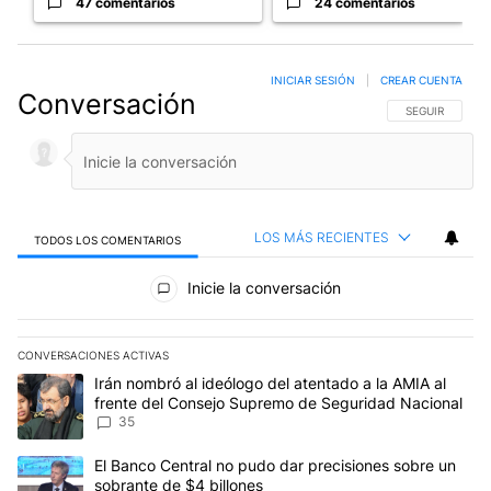
47 comentarios
24 comentarios
INICIAR SESIÓN
|
CREAR CUENTA
Conversación
SIGA ESTA CO
SEGUIR
LOS MÁS RECIENTES
TODOS LOS COMENTARIOS
Todos los comentarios
Inicie la conversación
CONVERSACIONES ACTIVAS
Este listado muestra los artículos con más comentarios en los últim
Un artículo de tendencia con el título "Irán nombró al ideólogo d
Irán nombró al ideólogo del atentado a la AMIA al
frente del Consejo Supremo de Seguridad Nacional
35
Un artículo de tendencia con el título "El Banco Central no pudo 
El Banco Central no pudo dar precisiones sobre un
sobrante de $4 billones