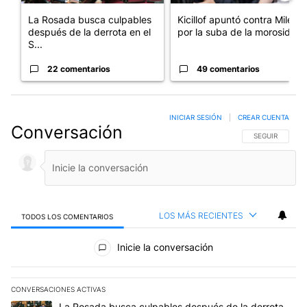
La Rosada busca culpables
Kicillof apuntó contra Milei
después de la derrota en el
por la suba de la morosida...
S...
22 comentarios
49 comentarios
INICIAR SESIÓN
|
CREAR CUENTA
Conversación
SIGA ESTA CO
SEGUIR
LOS MÁS RECIENTES
TODOS LOS COMENTARIOS
Todos los comentarios
Inicie la conversación
CONVERSACIONES ACTIVAS
Este listado muestra los artículos con más comentarios en los últim
Un artículo de tendencia con el título "La Rosada busca culpables
La Rosada busca culpables después de la derrota