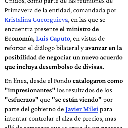
Unidos, como parte de las reuniones de
Primavera de la entidad, comandada por
Kristalina Gueorguieva
, en las que se
encuentra presente
el ministro de
Economía,
Luis Caputo
, en vistas de
reforzar el diálogo bilateral y
avanzar en la
posibilidad de negociar un nuevo acuerdo
que incluya desembolso de divisas.
En línea, desde el Fondo
catalogaron como
"impresionantes"
los resultados
de los
"esfuerzos"
que
"se están viendo"
por
parte
del gobierno de
Javier Milei
para
intentar controlar el alza de precios, mas
allá de remarcar que se trata de un proceso