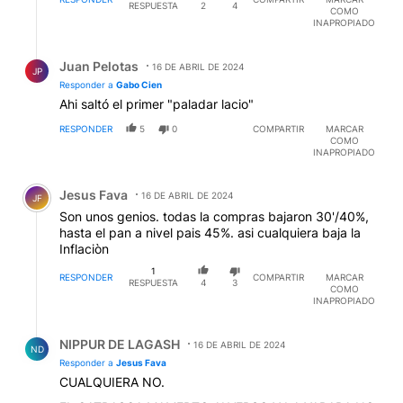
RESPUESTA
2
4
COMO
INAPROPIADO
Respuesta de Juan Pelotas.
Juan Pelotas
16 DE ABRIL DE 2024
JP
Responder a
Gabo Cien
Ahi saltó el primer "paladar lacio"
RESPONDER
5
0
COMPARTIR
MARCAR
COMO
INAPROPIADO
Comentario de Jesus Fava.
Jesus Fava
16 DE ABRIL DE 2024
JF
Son unos genios. todas la compras bajaron 30'/40%,
hasta el pan a nivel pais 45%. asi cualquiera baja la
Inflaciòn
1
RESPONDER
COMPARTIR
MARCAR
RESPUESTA
4
3
COMO
INAPROPIADO
Respuesta de NIPPUR DE LAGASH.
NIPPUR DE LAGASH
16 DE ABRIL DE 2024
ND
Responder a
Jesus Fava
CUALQUIERA NO.