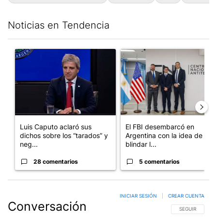
Noticias en Tendencia
Este listado muestra los artículos con más comentarios en los últim
Un artículo de tendencia con el título "Luis Caputo aclaró sus 
Un artículo de tendencia con el
Luis Caputo aclaró sus
El FBI desembarcó en
dichos sobre los “tarados” y
Argentina con la idea de
neg...
blindar l...
28 comentarios
5 comentarios
INICIAR SESIÓN
|
CREAR CUENTA
Conversación
SIGA ESTA CO
SEGUIR