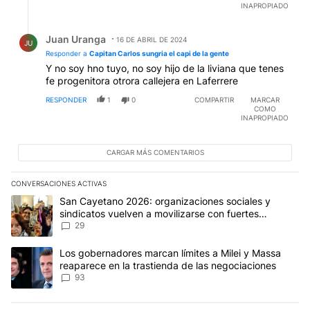
INAPROPIADO
Respuesta de Juan Uranga.
Juan Uranga
16 DE ABRIL DE 2024
JU
Responder a
Capitan Carlos sungria el capi de la gente
Y no soy hno tuyo, no soy hijo de la liviana que tenes
fe progenitora otrora callejera en Laferrere
RESPONDER
1
0
COMPARTIR
MARCAR
COMO
INAPROPIADO
CARGAR MÁS COMENTARIOS
CONVERSACIONES ACTIVAS
Este listado muestra los artículos con más comentarios en los últim
Un artículo de tendencia con el título "San Cayetano 2026: organi
San Cayetano 2026: organizaciones sociales y
sindicatos vuelven a movilizarse con fuertes
reclamos al Gobierno
29
Un artículo de tendencia con el título "Los gobernadores marcan l
Los gobernadores marcan límites a Milei y Massa
reaparece en la trastienda de las negociaciones
93