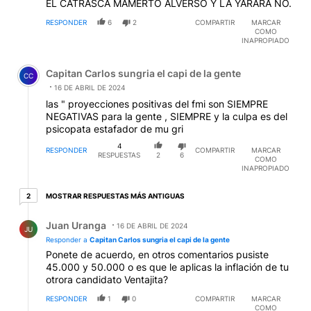
EL CATRASCA MAMERTO ALVERSO Y LA YARARA NO.
RESPONDER
6
2
COMPARTIR
MARCAR
COMO
INAPROPIADO
Comentario de Capitan Carlos sungria el capi de la gent
Capitan Carlos sungria el capi de la gente
CC
16 DE ABRIL DE 2024
las " proyecciones positivas del fmi son SIEMPRE
NEGATIVAS para la gente , SIEMPRE y la culpa es del
psicopata estafador de mu gri
4
RESPONDER
COMPARTIR
MARCAR
RESPUESTAS
2
6
COMO
INAPROPIADO
2 respuestas más antiguas
MOSTRAR RESPUESTAS MÁS ANTIGUAS
2
Respuesta de Juan Uranga.
Juan Uranga
16 DE ABRIL DE 2024
JU
Responder a
Capitan Carlos sungria el capi de la gente
Ponete de acuerdo, en otros comentarios pusiste
45.000 y 50.000 o es que le aplicas la inflación de tu
otrora candidato Ventajita?
RESPONDER
1
0
COMPARTIR
MARCAR
COMO