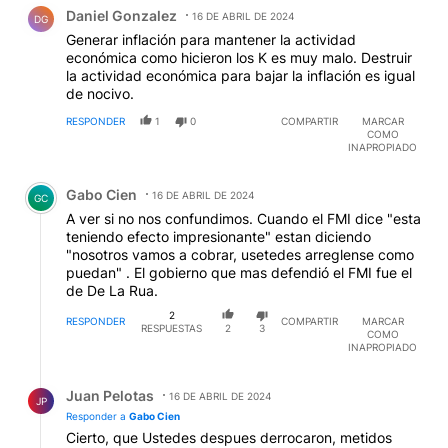
Comentario de Daniel Gonzalez.
Daniel Gonzalez
16 DE ABRIL DE 2024
DG
Generar inflación para mantener la actividad
económica como hicieron los K es muy malo. Destruir
la actividad económica para bajar la inflación es igual
de nocivo.
RESPONDER
1
0
COMPARTIR
MARCAR
COMO
INAPROPIADO
Comentario de Gabo Cien.
Gabo Cien
16 DE ABRIL DE 2024
GC
A ver si no nos confundimos. Cuando el FMI dice "esta
teniendo efecto impresionante" estan diciendo
"nosotros vamos a cobrar, usetedes arreglense como
puedan" . El gobierno que mas defendió el FMI fue el
de De La Rua.
2
RESPONDER
COMPARTIR
MARCAR
RESPUESTAS
2
3
COMO
INAPROPIADO
Respuesta de Juan Pelotas.
Juan Pelotas
16 DE ABRIL DE 2024
JP
Responder a
Gabo Cien
Cierto, que Ustedes despues derrocaron, metidos