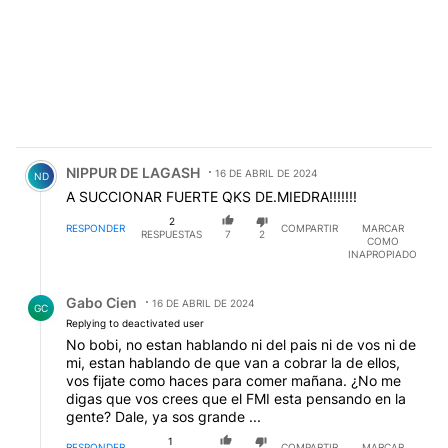
Comentario de NIPPUR DE LAGASH.
NIPPUR DE LAGASH
16 DE ABRIL DE 2024
ND
A SUCCIONAR FUERTE QKS DE.MIEDRA!!!!!!!
2
RESPONDER
COMPARTIR
MARCAR
RESPUESTAS
7
2
COMO
INAPROPIADO
Respuesta de Gabo Cien.
Gabo Cien
16 DE ABRIL DE 2024
GC
Replying to deactivated user
No bobi, no estan hablando ni del pais ni de vos ni de
mi, estan hablando de que van a cobrar la de ellos,
vos fijate como haces para comer mañana. ¿No me
digas que vos crees que el FMI esta pensando en la
gente? Dale, ya sos grande ...
1
RESPONDER
COMPARTIR
MARCAR