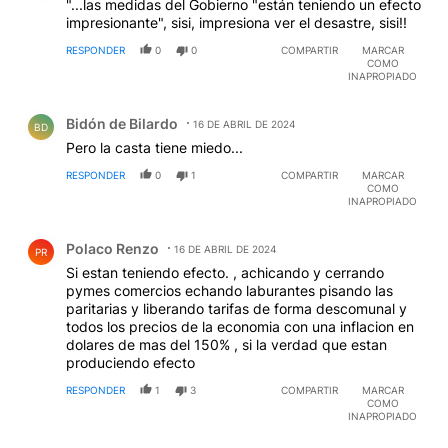
"...las medidas del Gobierno "están teniendo un efecto
impresionante", sisi, impresiona ver el desastre, sisi!!
RESPONDER
0
0
COMPARTIR
MARCAR
COMO
INAPROPIADO
Comentario de Bidón de Bilardo.
Bidón de Bilardo
16 DE ABRIL DE 2024
BD
Pero la casta tiene miedo...
RESPONDER
0
1
COMPARTIR
MARCAR
COMO
INAPROPIADO
Comentario de Polaco Renzo.
Polaco Renzo
16 DE ABRIL DE 2024
PR
Si estan teniendo efecto. , achicando y cerrando
pymes comercios echando laburantes pisando las
paritarias y liberando tarifas de forma descomunal y
todos los precios de la economia con una inflacion en
dolares de mas del 150% , si la verdad que estan
produciendo efecto
RESPONDER
1
3
COMPARTIR
MARCAR
COMO
INAPROPIADO