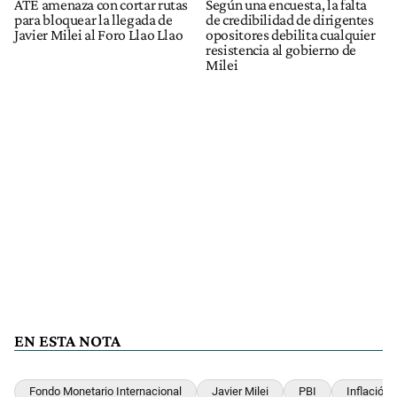
ATE amenaza con cortar rutas
Según una encuesta, la falta
para bloquear la llegada de
de credibilidad de dirigentes
Javier Milei al Foro Llao Llao
opositores debilita cualquier
resistencia al gobierno de
Milei
EN ESTA NOTA
Fondo Monetario Internacional
Javier Milei
PBI
Inflación