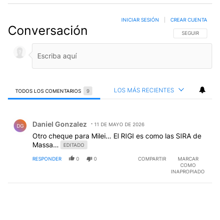
INICIAR SESIÓN
|
CREAR CUENTA
Conversación
SIGA ESTA CO
SEGUIR
LOS MÁS RECIENTES
TODOS LOS COMENTARIOS
9
Todos los comentarios
Comentario de Daniel Gonzalez.
Daniel Gonzalez
11 DE MAYO DE 2026
DG
Otro cheque para Milei… El RIGI es como las SIRA de
Massa…
EDITADO
RESPONDER
0
0
COMPARTIR
MARCAR
COMO
INAPROPIADO