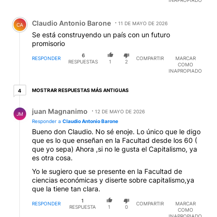
Comentario de Claudio Antonio Barone.
Claudio Antonio Barone
11 DE MAYO DE 2026
CA
Se está construyendo un país con un futuro
promisorio
6
RESPONDER
COMPARTIR
MARCAR
RESPUESTAS
1
2
COMO
INAPROPIADO
4 respuestas más antiguas
MOSTRAR RESPUESTAS MÁS ANTIGUAS
4
Respuesta de juan Magnanimo.
juan Magnanimo
12 DE MAYO DE 2026
JM
Responder a
Claudio Antonio Barone
Bueno don Claudio. No sé enoje. Lo único que le digo
que es lo que enseñan en la Facultad desde los 60 (
que yo sepa) Ahora ,si no le gusta el Capitalismo, ya
es otra cosa.
Yo le sugiero que se presente en la Facultad de
ciencias económicas y diserte sobre capitalismo,ya
que la tiene tan clara.
1
RESPONDER
COMPARTIR
MARCAR
RESPUESTA
1
0
COMO
INAPROPIADO