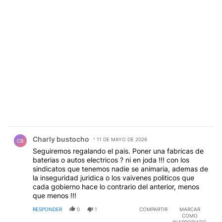
Comentario de Charly bustocho.
Charly bustocho
11 DE MAYO DE 2026
CB
Seguiremos regalando el pais. Poner una fabricas de
baterias o autos electricos ? ni en joda !!! con los
sindicatos que tenemos nadie se animaria, ademas de
la inseguridad juridica o los vaivenes politicos que
cada gobierno hace lo contrario del anterior, menos
que menos !!!
RESPONDER
0
1
COMPARTIR
MARCAR
COMO
INAPROPIADO