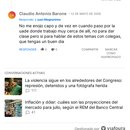
Respuesta de Claudio Antonio Barone.
Claudio Antonio Barone
12 DE MAYO DE 2026
CA
Responder a
juan Magnanimo
No me enojo capo y de vez en cuando paso por la
uade donde trabajo muy cerca de allí, no para dar
clase pero si para hablar de estos temas con colegas,
que tengas un buen dia
RESPONDER
0
0
COMPARTIR
MARCAR
COMO
INAPROPIADO
CONVERSACIONES ACTIVAS
Este listado muestra los artículos con más comentarios en los últim
Un artículo de tendencia con el título "La violencia sigue en los 
La violencia sigue en los alrededores del Congreso:
represión, detenidos y una fotógrafa herida
111
Un artículo de tendencia con el título "Inflación y dólar: cuáles 
Inflación y dólar: cuáles son las proyecciones del
mercado para julio, según el REM del Banco Central
41
Gestionado por