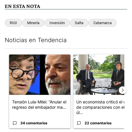
EN ESTA NOTA
RIGI
Minería
Inversión
Salta
Catamarca
Noticias en Tendencia
Este listado muestra los artículos con más comentarios en los últim
Un artículo de tendencia con el título "Tensión Lula-Milei: “A
Un artículo de tendencia con 
Tensión Lula-Milei: “Anular el
Un economista criticó el uso
regreso del embajador ma...
de comparaciones con el
úl...
34 comentarios
22 comentarios