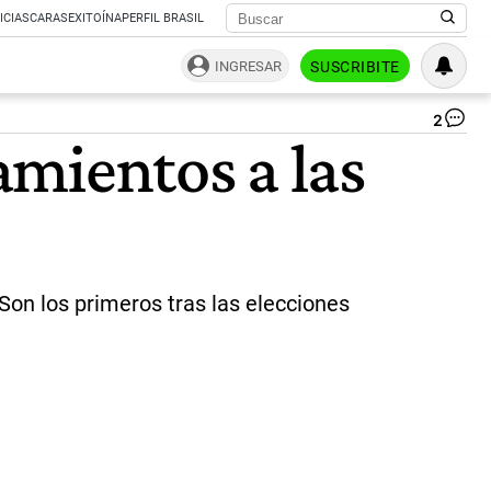
ICIAS
CARAS
EXITOÍNA
PERFIL BRASIL
INGRESAR
SUSCRIBITE
2
Al
namientos a las
en
cu
po
la
AF
|
Ce
Per
Son los primeros tras las elecciones