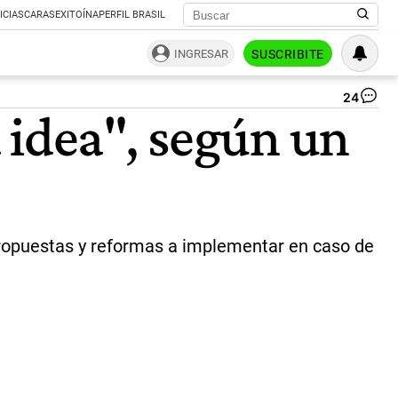
ICIAS
CARAS
EXITOÍNA
PERFIL BRASIL
INGRESAR
SUSCRIBITE
24
Ar
 idea", según un
Pre
Ca
Jav
Mil
Int
|
Bl
as propuestas y reformas a implementar en caso de