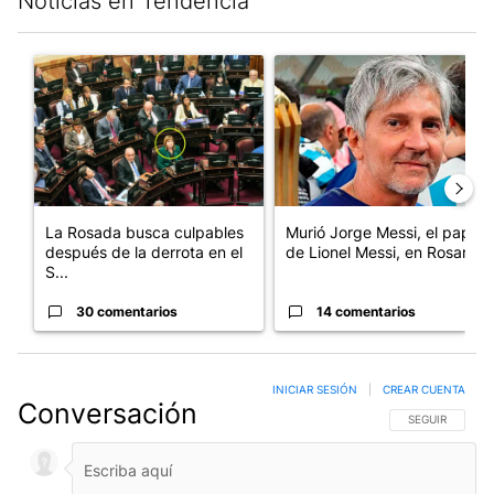
Noticias en Tendencia
Este listado muestra los artículos con más comentarios en los últim
Un artículo de tendencia con el título "La Rosada busca culpab
Un artículo de tendencia con e
La Rosada busca culpables
Murió Jorge Messi, el papá
después de la derrota en el
de Lionel Messi, en Rosario
S...
30 comentarios
14 comentarios
INICIAR SESIÓN
|
CREAR CUENTA
Conversación
SIGA ESTA CO
SEGUIR