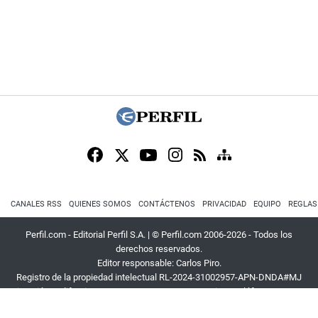
CANALES RSS
QUIENES SOMOS
CONTÁCTENOS
PRIVACIDAD
EQUIPO
REGLAS
Perfil.com - Editorial Perfil S.A.
| © Perfil.com 2006-2026 - Todos los
derechos reservados.
Editor responsable: Carlos Piro.
Registro de la propiedad intelectual RL-2024-31002957-APN-DNDA#MJ
Dirección:
California 2715
,
C1289ABI
,
CABA, Argentina
| Teléfono:
+54 9 11
3453 4567
| E-mail:
atencion@perfil.com