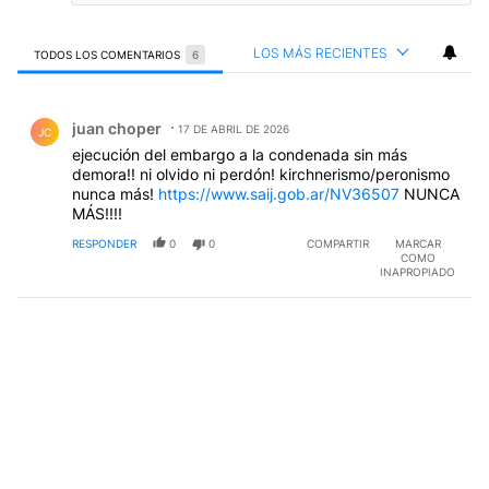
LOS MÁS RECIENTES
TODOS LOS COMENTARIOS
6
Todos los comentarios
Comentario de juan choper.
juan choper
17 DE ABRIL DE 2026
JC
ejecución del embargo a la condenada sin más
demora!! ni olvido ni perdón! kirchnerismo/peronismo
nunca más!
https://www.saij.gob.ar/NV36507
NUNCA
MÁS!!!!
RESPONDER
0
0
COMPARTIR
MARCAR
COMO
INAPROPIADO