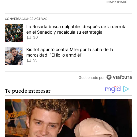
INAPROPIADO
CONVERSACIONES ACTIVAS
Este listado muestra los artículos con más comentarios en los últim
Un artículo de tendencia con el título "La Rosada busca culpables
La Rosada busca culpables después de la derrota
en el Senado y recalcula su estrategia
30
Un artículo de tendencia con el título "Kicillof apuntó contra Milei 
Kicillof apuntó contra Milei por la suba de la
morosidad: “El lío lo armó él”
55
Gestionado por