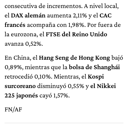
consecutiva de incrementos. A nivel local,
el
DAX alemán
aumenta 2,11% y el
CAC
francés
acompaña con 1,98%. Por fuera de
la eurozona, el
FTSE del Reino Unido
avanza 0,52%.
En China, el
Hang Seng de Hong Kong
bajó
0,89%, mientras que la
bolsa de Shanghái
retrocedió 0,10%. Mientras, el
Kospi
surcoreano
disminuyó 0,55% y
el Nikkei
225 japonés
cayó 1,57%.
FN/AF