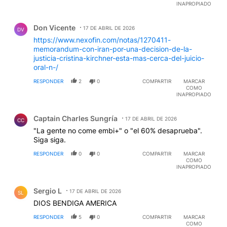
INAPROPIADO
Comentario de Don Vicente.
Don Vicente
17 DE ABRIL DE 2026
DV
https://www.nexofin.com/notas/1270411-
memorandum-con-iran-por-una-decision-de-la-
justicia-cristina-kirchner-esta-mas-cerca-del-juicio-
oral-n-/
RESPONDER
2
0
COMPARTIR
MARCAR
COMO
INAPROPIADO
Comentario de Captain Charles Sungría.
Captain Charles Sungría
17 DE ABRIL DE 2026
CC
"La gente no come embi+" o "el 60% desaprueba".
Siga siga.
RESPONDER
0
0
COMPARTIR
MARCAR
COMO
INAPROPIADO
Comentario de Sergio L.
Sergio L
17 DE ABRIL DE 2026
SL
DIOS BENDIGA AMERICA
RESPONDER
5
0
COMPARTIR
MARCAR
COMO