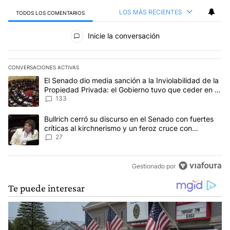
LOS MÁS RECIENTES
TODOS LOS COMENTARIOS
Todos los comentarios
Inicie la conversación
CONVERSACIONES ACTIVAS
Este listado muestra los artículos con más comentarios en los últim
Un artículo de tendencia con el título "El Senado dio media sanci
El Senado dio media sanción a la Inviolabilidad de la
Propiedad Privada: el Gobierno tuvo que ceder en la
Ley del Manejo del Fuego
133
Un artículo de tendencia con el título "Bullrich cerró su discurso e
Bullrich cerró su discurso en el Senado con fuertes
críticas al kirchnerismo y un feroz cruce con
Capitanich al que le gritó “¡cállate!”
27
Gestionado por