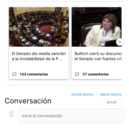
Este listado muestra los artículos con más comentarios en los últim
Un artículo de tendencia con el título "El Senado dio media san
Un artículo de tendencia con el
El Senado dio media sanción
Bullrich cerró su discurso en
a la Inviolabilidad de la P...
el Senado con fuertes crí...
133 comentarios
27 comentarios
INICIAR SESIÓN
|
CREAR CUENTA
Conversación
SIGA ESTA CO
SEGUIR