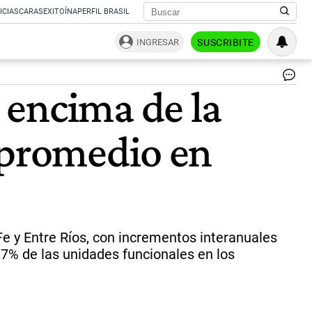
ICIAS
CARAS
EXITOÍNA
PERFIL BRASIL
INGRESAR
SUSCRIBITE
Se
 encima de la
es
un
au
 promedio en
de
la
mo
en
el
pa
de
las
e y Entre Ríos, con incrementos interanuales
ex
7% de las unidades funcionales en los
en
alr
del
30
|