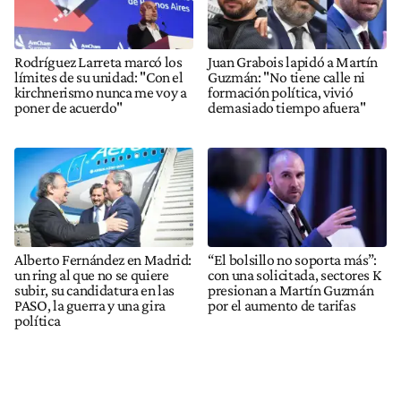
Rodríguez Larreta marcó los
Juan Grabois lapidó a Martín
límites de su unidad: "Con el
Guzmán: "No tiene calle ni
kirchnerismo nunca me voy a
formación política, vivió
poner de acuerdo"
demasiado tiempo afuera"
Alberto Fernández en Madrid:
“El bolsillo no soporta más”:
un ring al que no se quiere
con una solicitada, sectores K
subir, su candidatura en las
presionan a Martín Guzmán
PASO, la guerra y una gira
por el aumento de tarifas
política