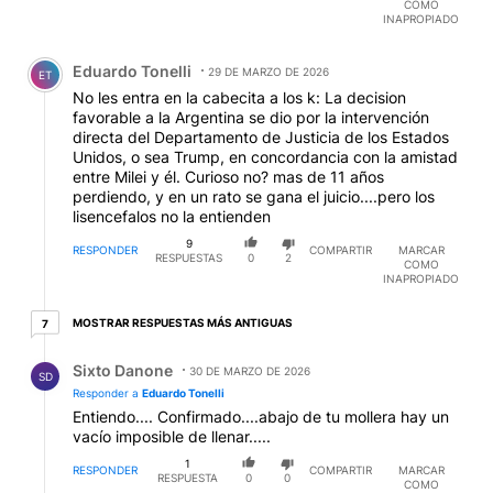
COMO
INAPROPIADO
Comentario de Eduardo Tonelli.
Eduardo Tonelli
29 DE MARZO DE 2026
ET
No les entra en la cabecita a los k: La decision
favorable a la Argentina se dio por la intervención
directa del Departamento de Justicia de los Estados
Unidos, o sea Trump, en concordancia con la amistad
entre Milei y él. Curioso no? mas de 11 años
perdiendo, y en un rato se gana el juicio....pero los
lisencefalos no la entienden
9
RESPONDER
COMPARTIR
MARCAR
RESPUESTAS
0
2
COMO
INAPROPIADO
7 respuestas más antiguas
MOSTRAR RESPUESTAS MÁS ANTIGUAS
7
Respuesta de Sixto Danone.
Sixto Danone
30 DE MARZO DE 2026
SD
Responder a
Eduardo Tonelli
Entiendo.... Confirmado....abajo de tu mollera hay un
vacío imposible de llenar.....
1
RESPONDER
COMPARTIR
MARCAR
RESPUESTA
0
0
COMO