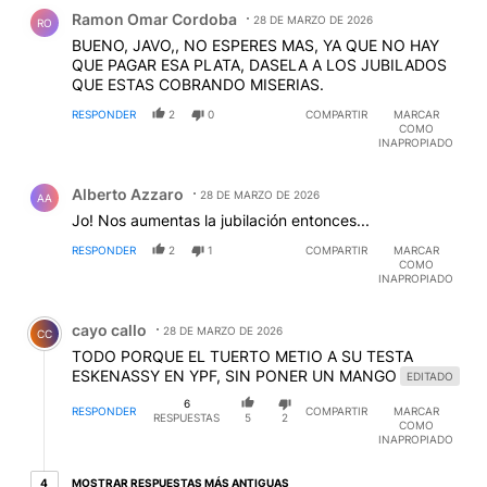
Comentario de Ramon Omar Cordoba.
Ramon Omar Cordoba
28 DE MARZO DE 2026
RO
BUENO, JAVO,, NO ESPERES MAS, YA QUE NO HAY
QUE PAGAR ESA PLATA, DASELA A LOS JUBILADOS
QUE ESTAS COBRANDO MISERIAS.
RESPONDER
2
0
COMPARTIR
MARCAR
COMO
INAPROPIADO
Comentario de Alberto Azzaro.
Alberto Azzaro
28 DE MARZO DE 2026
AA
Jo! Nos aumentas la jubilación entonces...
RESPONDER
2
1
COMPARTIR
MARCAR
COMO
INAPROPIADO
Comentario de cayo callo.
cayo callo
28 DE MARZO DE 2026
CC
TODO PORQUE EL TUERTO METIO A SU TESTA
ESKENASSY EN YPF, SIN PONER UN MANGO
EDITADO
6
RESPONDER
COMPARTIR
MARCAR
RESPUESTAS
5
2
COMO
INAPROPIADO
4 respuestas más antiguas
MOSTRAR RESPUESTAS MÁS ANTIGUAS
4