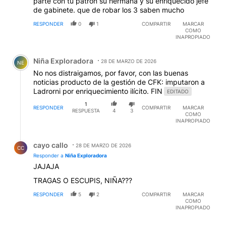
parte con tu patron su hermana y su enriquecido jefe
de gabinete. que de robar los 3 saben mucho
RESPONDER
0
1
COMPARTIR
MARCAR
COMO
INAPROPIADO
Comentario de Niña Exploradora.
Niña Exploradora
28 DE MARZO DE 2026
NE
No nos distraigamos, por favor, con las buenas
noticias producto de la gestión de CFK: imputaron a
Ladrorni por enriquecimiento ilícito. FIN
EDITADO
1
RESPONDER
COMPARTIR
MARCAR
RESPUESTA
4
3
COMO
INAPROPIADO
Respuesta de cayo callo.
cayo callo
28 DE MARZO DE 2026
CC
Responder a
Niña Exploradora
JAJAJA
TRAGAS O ESCUPIS, NIÑA???
RESPONDER
5
2
COMPARTIR
MARCAR
COMO
INAPROPIADO