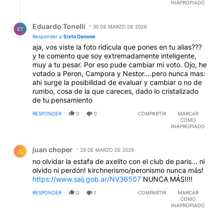
INAPROPIADO
Respuesta de Eduardo Tonelli.
Eduardo Tonelli
30 DE MARZO DE 2026
ET
Responder a
Sixto Danone
aja, vos viste la foto ridicula que pones en tu alias???
y te comento que soy extremadamente inteligente,
muy a tu pesar. Por eso pude cambiar mi voto. Ojo, he
votado a Peron, Campora y Nestor....pero nunca mas:
ahi surge la posibilidad de evaluar y cambiar o no de
rumbo, cosa de la que careces, dado lo cristalizado
de tu pensamiento
RESPONDER
0
0
COMPARTIR
MARCAR
COMO
INAPROPIADO
Comentario de juan choper.
juan choper
28 DE MARZO DE 2026
JC
no olvidar la estafa de axelito con el club de paris... ni
olvido ni perdón! kirchnerismo/peronismo nunca más!
https://www.saij.gob.ar/NV36507
NUNCA MÁS!!!!
RESPONDER
0
1
COMPARTIR
MARCAR
COMO
INAPROPIADO