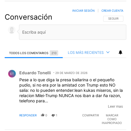
INICIAR SESIÓN
|
CREAR CUENTA
Conversación
SIGA ESTA CO
SEGUIR
LOS MÁS RECIENTES
TODOS LOS COMENTARIOS
210
Todos los comentarios
Comentario de Eduardo Tonelli.
Eduardo Tonelli
29 DE MARZO DE 2026
ET
Pese a lo que diga la presa bailarina o el pequeño
pudio, si no era por la amistad con Trump esto NO
salia: no lo pueden entender:lean kukas miseros, sin la
relacion Milei-Trump NUNCA nos iban a dar ña razon,
telefono para
pudio:
https://www.infobae.com/economia/2026/03/2
Leer mas
9/clima-de-negocios-el-detras-de-escena-de-la-fallo-
RESPONDER
0
1
COMPARTIR
MARCAR
historico-por-ypf-entre-el-documento-clave-de-eeuu-
COMO
y-el-derrumbe-de-burford/
INAPROPIADO