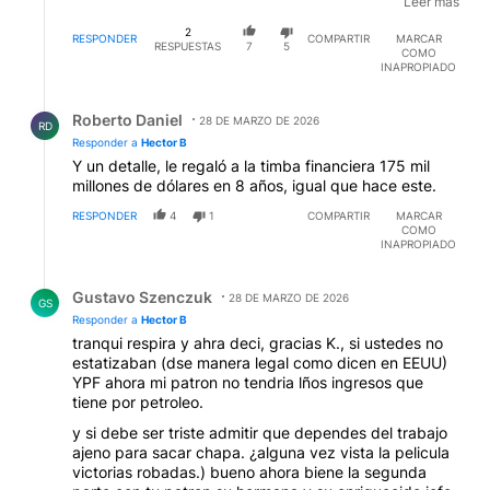
ELLA ODIA A LA POBRE PATRIA. Y LO DEMOSTRO, LA
Leer mas
DEJO CON 60 POR CIENTO DE POBREZA, 400 POR
2
CIENTO DE INFLACION Y UN PUEBLO
RESPONDER
COMPARTIR
MARCAR
RESPUESTAS
7
5
COMO
ABANDONADO A SU SUERTE EN MATERIA DE
INAPROPIADO
SEGURIDAD, SALUD Y JUSTICIA... NO SALE MAS...
KIRCHOS,,, NUNCA MAAAS!!!!!
Respuesta de Roberto Daniel.
Roberto Daniel
28 DE MARZO DE 2026
RD
Responder a
Hector B
Y un detalle, le regaló a la timba financiera 175 mil
millones de dólares en 8 años, igual que hace este.
RESPONDER
4
1
COMPARTIR
MARCAR
COMO
INAPROPIADO
Respuesta de Gustavo Szenczuk.
Gustavo Szenczuk
28 DE MARZO DE 2026
GS
Responder a
Hector B
tranqui respira y ahra deci, gracias K., si ustedes no
estatizaban (dse manera legal como dicen en EEUU)
YPF ahora mi patron no tendria lños ingresos que
tiene por petroleo.
y si debe ser triste admitir que dependes del trabajo
ajeno para sacar chapa. ¿alguna vez vista la pelicula
victorias robadas.) bueno ahora biene la segunda