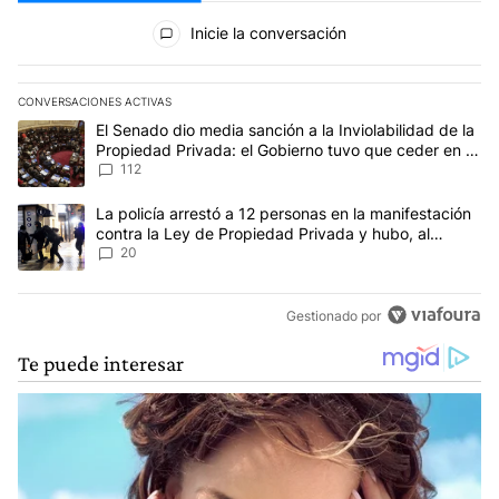
Todos los comentarios
Inicie la conversación
CONVERSACIONES ACTIVAS
Este listado muestra los artículos con más comentarios en los últim
Un artículo de tendencia con el título "El Senado dio media sanció
El Senado dio media sanción a la Inviolabilidad de la
Propiedad Privada: el Gobierno tuvo que ceder en la
Ley del Manejo del Fuego
112
Un artículo de tendencia con el título "La policía arrestó a 12 p
La policía arrestó a 12 personas en la manifestación
contra la Ley de Propiedad Privada y hubo, al
menos, 3 agentes heridos
20
Gestionado por