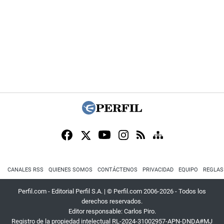
CANALES RSS
QUIENES SOMOS
CONTÁCTENOS
PRIVACIDAD
EQUIPO
REGLAS
Perfil.com - Editorial Perfil S.A.
| © Perfil.com 2006-2026 - Todos los
derechos reservados.
Editor responsable: Carlos Piro.
Registro de la propiedad intelectual RL-2024-31002957-APN-DNDA#MJ