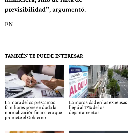
previsibilidad”
, argumentó.
FN
TAMBIÉN TE PUEDE INTERESAR
La mora de los préstamos
La morosidad en las expensas
familiares pone en duda la
llegó al 17% de los
normalización financiera que
departamentos
promete el Gobierno