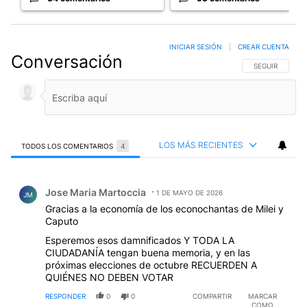
INICIAR SESIÓN
|
CREAR CUENTA
Conversación
SIGA ESTA CO
SEGUIR
LOS MÁS RECIENTES
TODOS LOS COMENTARIOS
4
Todos los comentarios
Comentario de Jose Maria Martoccia.
Jose Maria Martoccia
1 DE MAYO DE 2026
JM
Gracias a la economía de los econochantas de Milei y
Caputo
Esperemos esos damnificados Y TODA LA
CIUDADANÍA tengan buena memoria, y en las
próximas elecciones de octubre RECUERDEN A
QUIÉNES NO DEBEN VOTAR
RESPONDER
0
0
COMPARTIR
MARCAR
COMO