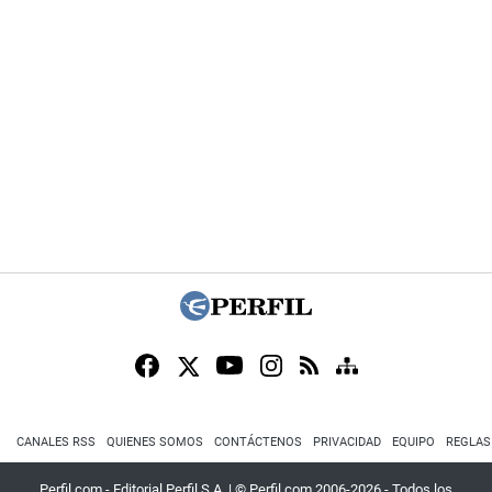
CANALES RSS
QUIENES SOMOS
CONTÁCTENOS
PRIVACIDAD
EQUIPO
REGLAS
Perfil.com - Editorial Perfil S.A.
| © Perfil.com 2006-2026 - Todos los