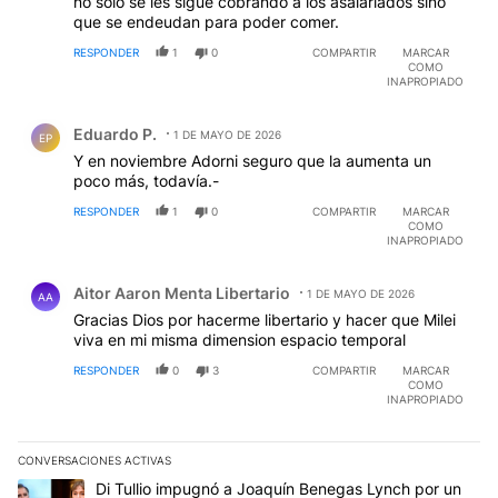
no solo se les sigue cobrando a los asalariados sino
que se endeudan para poder comer.
RESPONDER
1
0
COMPARTIR
MARCAR
COMO
INAPROPIADO
Comentario de Eduardo P..
Eduardo P.
1 DE MAYO DE 2026
EP
Y en noviembre Adorni seguro que la aumenta un
poco más, todavía.-
RESPONDER
1
0
COMPARTIR
MARCAR
COMO
INAPROPIADO
Comentario de Aitor Aaron Menta Libertario.
Aitor Aaron Menta Libertario
1 DE MAYO DE 2026
AA
Gracias Dios por hacerme libertario y hacer que Milei
viva en mi misma dimension espacio temporal
RESPONDER
0
3
COMPARTIR
MARCAR
COMO
INAPROPIADO
CONVERSACIONES ACTIVAS
Este listado muestra los artículos con más comentarios en los últim
Un artículo de tendencia con el título "Di Tullio impugnó a Joaqu
Di Tullio impugnó a Joaquín Benegas Lynch por un