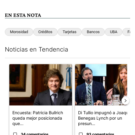
EN ESTA NOTA
Morosidad
Créditos
Tarjetas
Bancos
UBA
Fami
Noticias en Tendencia
Este listado muestra los artículos con más comentarios en los últim
Un artículo de tendencia con el título "Encuesta: Patricia Bull
Un artículo de tendencia con e
Encuesta: Patricia Bullrich
Di Tullio impugnó a Joaquín
queda mejor posicionada
Benegas Lynch por un
que...
presun...
34 comentarios
93 comentarios