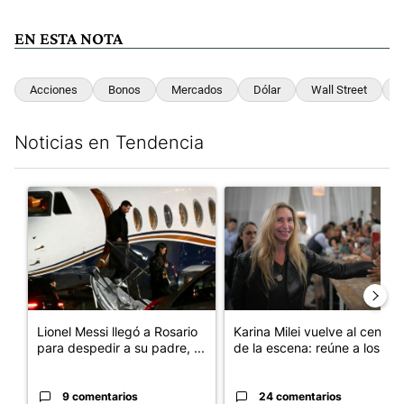
EN ESTA NOTA
Acciones
Bonos
Mercados
Dólar
Wall Street
R
Noticias en Tendencia
Este listado muestra los artículos con más comentarios en los últim
Un artículo de tendencia con el título "Lionel Messi llegó a Ros
Un artículo de tendencia con e
Lionel Messi llegó a Rosario
Karina Milei vuelve al centro
para despedir a su padre, ...
de la escena: reúne a los...
9 comentarios
24 comentarios