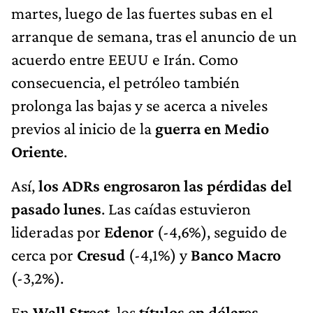
martes, luego de las fuertes subas en el
arranque de semana, tras el anuncio de un
acuerdo entre EEUU e Irán. Como
consecuencia, el petróleo también
prolonga las bajas y se acerca a niveles
previos al inicio de la
guerra en Medio
Oriente
.
Así,
los ADRs engrosaron las pérdidas del
pasado lunes
. Las caídas estuvieron
lideradas por
Edenor
(-4,6%), seguido de
cerca por
Cresud
(-4,1%) y
Banco Macro
(-3,2%).
En
Wall Street
, los
títulos en dólares