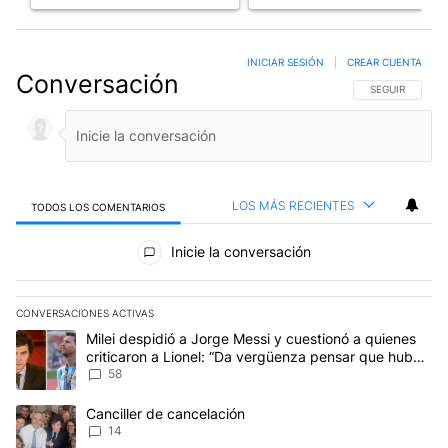
INICIAR SESIÓN
|
CREAR CUENTA
Conversación
SIGA ESTA CO
SEGUIR
LOS MÁS RECIENTES
TODOS LOS COMENTARIOS
Todos los comentarios
Inicie la conversación
CONVERSACIONES ACTIVAS
Este listado muestra los artículos con más comentarios en los últim
Un artículo de tendencia con el título "Milei despidió a Jorge Mes
Milei despidió a Jorge Messi y cuestionó a quienes
criticaron a Lionel: “Da vergüenza pensar que hubo
anti-Messi”
58
Un artículo de tendencia con el título "Canciller de cancelación" 
Canciller de cancelación
14