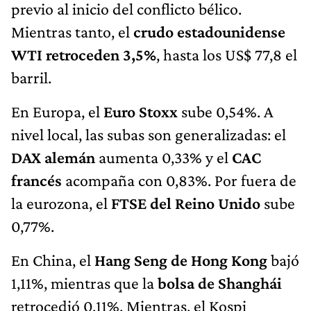
previo al inicio del conflicto bélico.
Mientras tanto, el
crudo estadounidense
WTI retroceden 3,5%
, hasta los US$ 77,8 el
barril.
En Europa, el
Euro Stoxx
sube 0,54%. A
nivel local, las subas son generalizadas: el
DAX alemán
aumenta 0,33% y el
CAC
francés
acompaña con 0,83%. Por fuera de
la eurozona, el
FTSE del Reino Unido
sube
0,77%.
En China, el
Hang Seng de Hong Kong
bajó
1,11%, mientras que la
bolsa de Shanghái
retrocedió 0,11%. Mientras, el Kospi