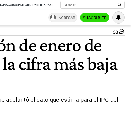
ICIAS
CARAS
EXITOÍNA
PERFIL BRASIL
INGRESAR
SUSCRIBITE
38
El
ión de enero de
ec
det
El
la cifra más baja
mo
fin
de
Lu
Ca
se
apl
du
que adelantó el dato que estima para el IPC del
la
dic
en
los
90
co