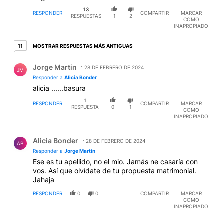
13
RESPONDER
COMPARTIR
MARCAR
RESPUESTAS
1
2
COMO
INAPROPIADO
11 respuestas más antiguas
MOSTRAR RESPUESTAS MÁS ANTIGUAS
11
Respuesta de Jorge Martin.
Jorge Martin
28 DE FEBRERO DE 2024
JM
Responder a
Alicia Bonder
alicia ......basura
1
RESPONDER
COMPARTIR
MARCAR
RESPUESTA
0
1
COMO
INAPROPIADO
Respuesta de Alicia Bonder.
Alicia Bonder
28 DE FEBRERO DE 2024
AB
Responder a
Jorge Martin
Ese es tu apellido, no el mio. Jamás ne casaría con
vos. Así que olvídate de tu propuesta matrimonial.
Jahaja
RESPONDER
0
0
COMPARTIR
MARCAR
COMO
INAPROPIADO