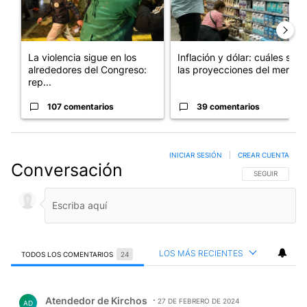
La violencia sigue en los
Inflación y dólar: cuáles son
alrededores del Congreso:
las proyecciones del merc...
rep...
107 comentarios
39 comentarios
INICIAR SESIÓN
|
CREAR CUENTA
Conversación
SIGA ESTA CO
SEGUIR
LOS MÁS RECIENTES
TODOS LOS COMENTARIOS
24
Todos los comentarios
Comentario de Atendedor de Kirchos.
Atendedor de Kirchos
27 DE FEBRERO DE 2024
AD