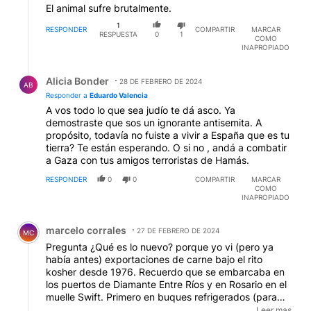
El animal sufre brutalmente.
1
RESPONDER
COMPARTIR
MARCAR
RESPUESTA
0
1
COMO
INAPROPIADO
Respuesta de Alicia Bonder.
Alicia Bonder
28 DE FEBRERO DE 2024
AB
Responder a
Eduardo Valencia
A vos todo lo que sea judío te dá asco. Ya
demostraste que sos un ignorante antisemita. A
propósito, todavía no fuiste a vivir a España que es tu
tierra? Te están esperando. O si no , andá a combatir
a Gaza con tus amigos terroristas de Hamás.
RESPONDER
0
0
COMPARTIR
MARCAR
COMO
INAPROPIADO
Comentario de marcelo corrales.
marcelo corrales
27 DE FEBRERO DE 2024
MC
Pregunta ¿Qué es lo nuevo? porque yo vi (pero ya
había antes) exportaciones de carne bajo el rito
kosher desde 1976. Recuerdo que se embarcaba en
los puertos de Diamante Entre Ríos y en Rosario en el
muelle Swift. Primero en buques refrigerados (para
ser más exactos eran buques de bandera sueca -
Leer mas