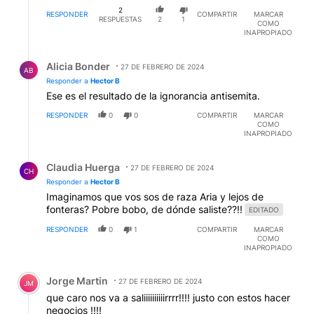
2
RESPONDER
COMPARTIR
MARCAR
RESPUESTAS
2
1
COMO
INAPROPIADO
Respuesta de Alicia Bonder.
Alicia Bonder
27 DE FEBRERO DE 2024
AB
Responder a
Hector B
Ese es el resultado de la ignorancia antisemita.
RESPONDER
0
0
COMPARTIR
MARCAR
COMO
INAPROPIADO
Respuesta de Claudia Huerga.
Claudia Huerga
27 DE FEBRERO DE 2024
CH
Responder a
Hector B
Imaginamos que vos sos de raza Aria y lejos de
fonteras? Pobre bobo, de dónde saliste??!!
EDITADO
RESPONDER
0
1
COMPARTIR
MARCAR
COMO
INAPROPIADO
Comentario de Jorge Martin.
Jorge Martin
27 DE FEBRERO DE 2024
JM
que caro nos va a saliiiiiiiiiirrrr!!!! justo con estos hacer
negocios !!!!