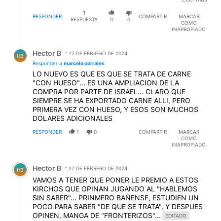
empresa Salem.) y luego desde Buenos Aires en
1
containers refrigerados - ¿Cuándo suspendieron las
RESPONDER
COMPARTIR
MARCAR
RESPUESTA
0
0
COMO
exportaciones? o es otra cosa
INAPROPIADO
Respuesta de Hector B.
Hector B
27 DE FEBRERO DE 2024
HB
Responder a
marcelo corrales
LO NUEVO ES QUE ES QUE SE TRATA DE CARNE
"CON HUESO"... ES UNA AMPLIACION DE LA
COMPRA POR PARTE DE ISRAEL... CLARO QUE
SIEMPRE SE HA EXPORTADO CARNE ALLI, PERO
PRIMERA VEZ CON HUESO, Y ESOS SON MUCHOS
DOLARES ADICIONALES
RESPONDER
1
0
COMPARTIR
MARCAR
COMO
INAPROPIADO
Comentario de Hector B.
Hector B
27 DE FEBRERO DE 2024
HB
VAMOS A TENER QUE PONER LE PREMIO A ESTOS
KIRCHOS QUE OPINAN JUGANDO AL "HABLEMOS
SIN SABER"... PRINMERO BAÑENSE, ESTUDIEN UN
POCO PARA SABER "DE QUE SE TRATA", Y DESPUES
OPINEN, MANGA DE "FRONTERIZOS"...
EDITADO