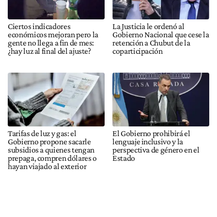
Ciertos indicadores
La Justicia le ordenó al
económicos mejoran pero la
Gobierno Nacional que cese la
gente no llega a fin de mes:
retención a Chubut de la
¿hay luz al final del ajuste?
coparticipación
Tarifas de luz y gas: el
El Gobierno prohibirá el
Gobierno propone sacarle
lenguaje inclusivo y la
subsidios a quienes tengan
perspectiva de género en el
prepaga, compren dólares o
Estado
hayan viajado al exterior