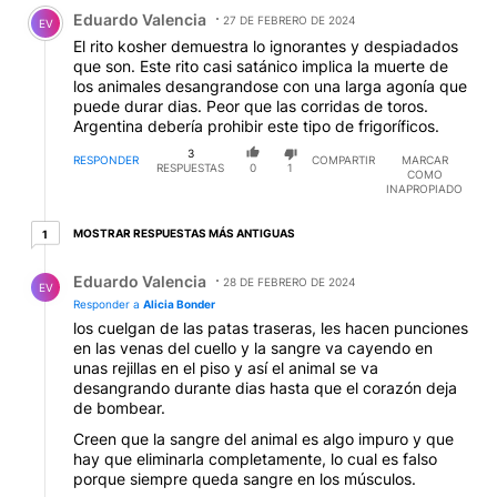
Comentario de Eduardo Valencia.
Eduardo Valencia
27 DE FEBRERO DE 2024
EV
El rito kosher demuestra lo ignorantes y despiadados
que son. Este rito casi satánico implica la muerte de
los animales desangrandose con una larga agonía que
puede durar dias. Peor que las corridas de toros.
Argentina debería prohibir este tipo de frigoríficos.
3
RESPONDER
COMPARTIR
MARCAR
RESPUESTAS
0
1
COMO
INAPROPIADO
1 respuesta más antiguas
MOSTRAR RESPUESTAS MÁS ANTIGUAS
1
Respuesta de Eduardo Valencia.
Eduardo Valencia
28 DE FEBRERO DE 2024
EV
Responder a
Alicia Bonder
los cuelgan de las patas traseras, les hacen punciones
en las venas del cuello y la sangre va cayendo en
unas rejillas en el piso y así el animal se va
desangrando durante dias hasta que el corazón deja
de bombear.
Creen que la sangre del animal es algo impuro y que
hay que eliminarla completamente, lo cual es falso
porque siempre queda sangre en los músculos.