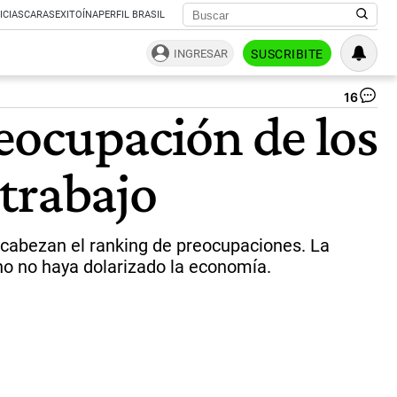
ICIAS
CARAS
EXITOÍNA
PERFIL BRASIL
INGRESAR
SUSCRIBITE
16
Bol
reocupación de los
va
|
Fr
 trabajo
encabezan el ranking de preocupaciones. La
no no haya dolarizado la economía.