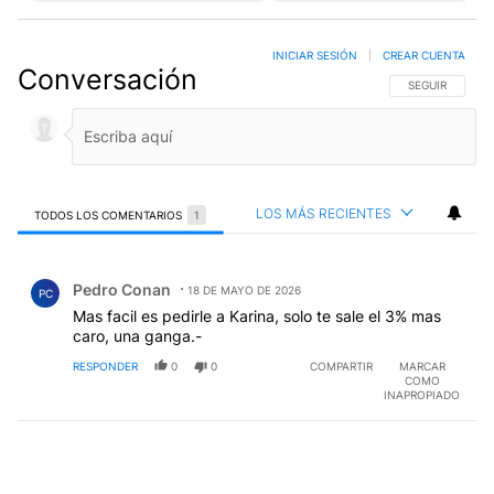
INICIAR SESIÓN
|
CREAR CUENTA
Conversación
SIGA ESTA CO
SEGUIR
LOS MÁS RECIENTES
TODOS LOS COMENTARIOS
1
Todos los comentarios
Comentario de Pedro Conan.
Pedro Conan
18 DE MAYO DE 2026
PC
Mas facil es pedirle a Karina, solo te sale el 3% mas
caro, una ganga.-
RESPONDER
0
0
COMPARTIR
MARCAR
COMO
INAPROPIADO