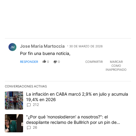
Comentario de Jose Maria Martoccia.
Jose Maria Martoccia
30 DE MARZO DE 2026
JM
Por fin una buena noticia,
RESPONDER
0
0
COMPARTIR
MARCAR
COMO
INAPROPIADO
CONVERSACIONES ACTIVAS
Este listado muestra los artículos con más comentarios en los últim
Un artículo de tendencia con el título "La inflación en CABA marc
La inflación en CABA marcó 2,9% en julio y acumula
19,4% en 2026
212
Un artículo de tendencia con el título ""¿Por qué 'nonoslodieron' a
"¿Por qué 'nonoslodieron' a nosotros?": el
desopilante reclamo de Bulllrich por un pin de
Malvinas
26