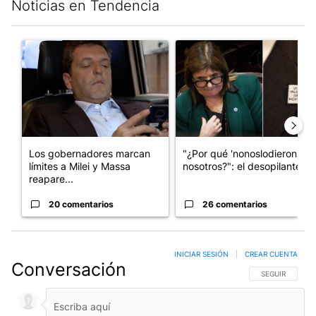
Noticias en Tendencia
Este listado muestra los artículos con más comentarios en los últim
Un artículo de tendencia con el título "Los gobernadores marcan
Un artículo de tendencia con e
Los gobernadores marcan
"¿Por qué 'nonoslodieron' a
límites a Milei y Massa
nosotros?": el desopilante ...
reapare...
20 comentarios
26 comentarios
INICIAR SESIÓN
|
CREAR CUENTA
Conversación
SIGA ESTA CO
SEGUIR