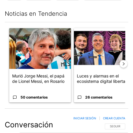
Noticias en Tendencia
Este listado muestra los artículos con más comentarios en los últim
Un artículo de tendencia con el título "Murió Jorge Messi, el pa
Un artículo de tendencia con el
Murió Jorge Messi, el papá
Luces y alarmas en el
de Lionel Messi, en Rosario
ecosistema digital libertario
50 comentarios
26 comentarios
INICIAR SESIÓN
|
CREAR CUENTA
Conversación
SIGA ESTA CO
SEGUIR