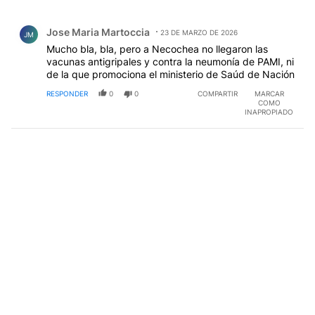
Todos los comentarios
Comentario de Jose Maria Martoccia.
Jose Maria Martoccia
23 DE MARZO DE 2026
JM
Mucho bla, bla, pero a Necochea no llegaron las
vacunas antigripales y contra la neumonía de PAMI, ni
de la que promociona el ministerio de Saúd de Nación
RESPONDER
0
0
COMPARTIR
MARCAR
COMO
INAPROPIADO