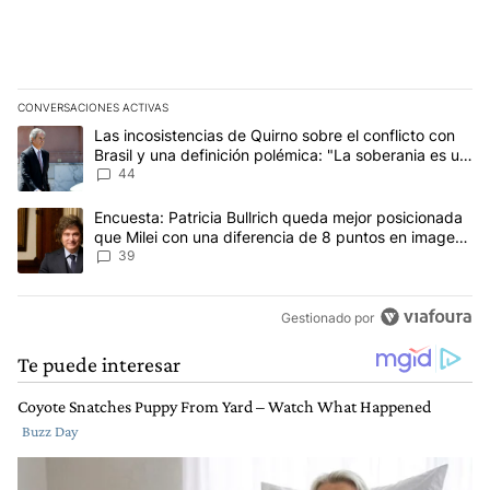
CONVERSACIONES ACTIVAS
Este listado muestra los artículos con más comentarios en los últim
Un artículo de tendencia con el título "Las incosistencias de Quir
Las incosistencias de Quirno sobre el conflicto con
Brasil y una definición polémica: "La soberania es un
concepto antiguo"
44
Un artículo de tendencia con el título "Encuesta: Patricia Bullri
Encuesta: Patricia Bullrich queda mejor posicionada
que Milei con una diferencia de 8 puntos en imagen
negativa
39
Gestionado por