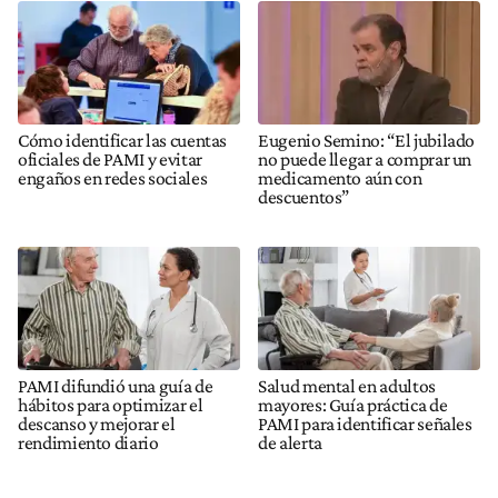
Cómo identificar las cuentas
Eugenio Semino: “El jubilado
oficiales de PAMI y evitar
no puede llegar a comprar un
engaños en redes sociales
medicamento aún con
descuentos”
PAMI difundió una guía de
Salud mental en adultos
hábitos para optimizar el
mayores: Guía práctica de
descanso y mejorar el
PAMI para identificar señales
rendimiento diario
de alerta