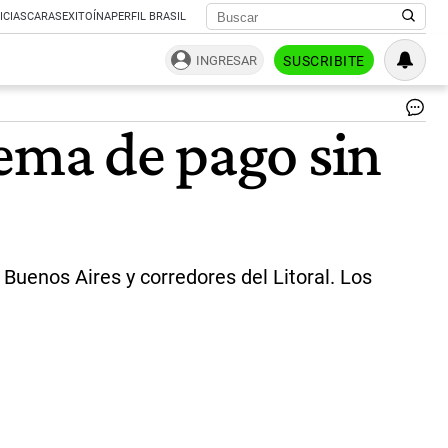
ICIAS
CARAS
EXITOÍNA
PERFIL BRASIL
INGRESAR
SUSCRIBITE
Pe
tema de pago sin
co
pa
co
y
tar
|
Pa
Buenos Aires y corredores del Litoral. Los