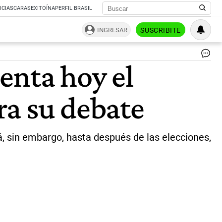
ICIAS
CARAS
EXITOÍNA
PERFIL BRASIL
INGRESAR
SUSCRIBITE
Co
enta hoy el
|
Te
ra su debate
á, sin embargo, hasta después de las elecciones,