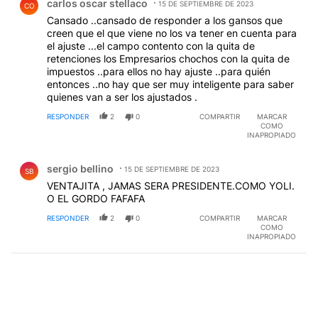
carlos oscar stellaco
15 DE SEPTIEMBRE DE 2023
CO
Cansado ..cansado de responder a los gansos que
creen que el que viene no los va tener en cuenta para
el ajuste ...el campo contento con la quita de
retenciones los Empresarios chochos con la quita de
impuestos ..para ellos no hay ajuste ..para quién
entonces ..no hay que ser muy inteligente para saber
quienes van a ser los ajustados .
RESPONDER
2
0
COMPARTIR
MARCAR
COMO
INAPROPIADO
Comentario de sergio bellino.
sergio bellino
15 DE SEPTIEMBRE DE 2023
SB
VENTAJITA , JAMAS SERA PRESIDENTE.COMO YOLI.
O EL GORDO FAFAFA
RESPONDER
2
0
COMPARTIR
MARCAR
COMO
INAPROPIADO