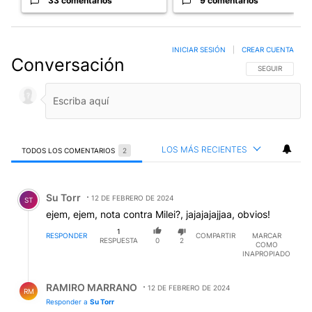
33 comentarios
9 comentarios
INICIAR SESIÓN
|
CREAR CUENTA
Conversación
SIGA ESTA CO
SEGUIR
LOS MÁS RECIENTES
TODOS LOS COMENTARIOS
2
Todos los comentarios
Comentario de Su Torr.
Su Torr
12 DE FEBRERO DE 2024
ST
ejem, ejem, nota contra Milei?, jajajajajjaa, obvios!
1
RESPONDER
COMPARTIR
MARCAR
RESPUESTA
0
2
COMO
INAPROPIADO
Respuesta de RAMIRO MARRANO.
RAMIRO MARRANO
12 DE FEBRERO DE 2024
RM
Responder a
Su Torr