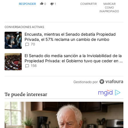
RESPONDER
0
1
COMPARTIR
MARCAR
estaríamos mucho peor. Por suerte son una minoría los
COMO
que piensan así como vos. Y silenciame de vuelta si
INAPROPIADO
queres, porque te voy a seguir respondiendo y
molestando ante cada barbaridad tuya
CONVERSACIONES ACTIVAS
Este listado muestra los artículos con más comentarios en los últim
Un artículo de tendencia con el título "Encuesta, mientras el Se
Encuesta, mientras el Senado debatía Propiedad
Privada, el 57% reclama un cambio de rumbo
70
Un artículo de tendencia con el título "El Senado dio media sanci
El Senado dio media sanción a la Inviolabilidad de la
Propiedad Privada: el Gobierno tuvo que ceder en la
Ley del Manejo del Fuego
156
Gestionado por