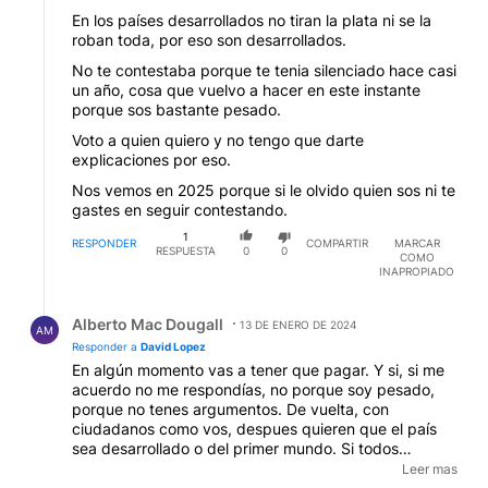
En los países desarrollados no tiran la plata ni se la
roban toda, por eso son desarrollados.
No te contestaba porque te tenia silenciado hace casi
un año, cosa que vuelvo a hacer en este instante
porque sos bastante pesado.
Voto a quien quiero y no tengo que darte
explicaciones por eso.
Nos vemos en 2025 porque si le olvido quien sos ni te
gastes en seguir contestando.
1
RESPONDER
COMPARTIR
MARCAR
RESPUESTA
0
0
COMO
INAPROPIADO
Respuesta de Alberto Mac Dougall.
Alberto Mac Dougall
13 DE ENERO DE 2024
AM
Responder a
David Lopez
En algún momento vas a tener que pagar. Y si, si me
acuerdo no me respondías, no porque soy pesado,
porque no tenes argumentos. De vuelta, con
ciudadanos como vos, despues quieren que el país
sea desarrollado o del primer mundo. Si todos
hacemos como vos que ante un gobernante que no
Leer mas
nos gusta, dejamos de cumplir con nuestros deberes,