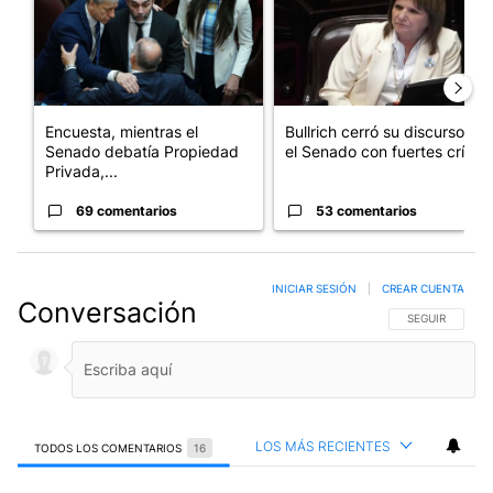
Encuesta, mientras el
Bullrich cerró su discurso en
Senado debatía Propiedad
el Senado con fuertes crí...
Privada,...
69 comentarios
53 comentarios
INICIAR SESIÓN
|
CREAR CUENTA
Conversación
SIGA ESTA CO
SEGUIR
LOS MÁS RECIENTES
TODOS LOS COMENTARIOS
16
Todos los comentarios