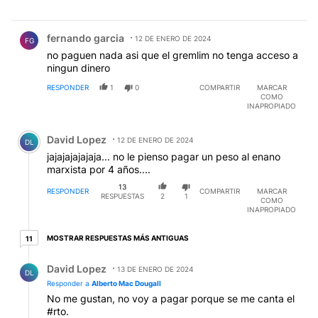
Comentario de fernando garcia.
fernando garcia
12 DE ENERO DE 2024
FG
no paguen nada asi que el gremlim no tenga acceso a
ningun dinero
RESPONDER
1
0
COMPARTIR
MARCAR
COMO
INAPROPIADO
Comentario de David Lopez.
David Lopez
12 DE ENERO DE 2024
DL
jajajajajajaja... no le pienso pagar un peso al enano
marxista por 4 años....
13
RESPONDER
COMPARTIR
MARCAR
RESPUESTAS
2
1
COMO
INAPROPIADO
11 respuestas más antiguas
MOSTRAR RESPUESTAS MÁS ANTIGUAS
11
Respuesta de David Lopez.
David Lopez
13 DE ENERO DE 2024
DL
Responder a
Alberto Mac Dougall
No me gustan, no voy a pagar porque se me canta el
#rto.