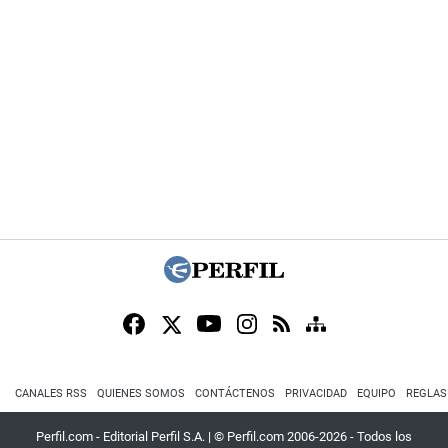
CANALES RSS
QUIENES SOMOS
CONTÁCTENOS
PRIVACIDAD
EQUIPO
REGLAS
Perfil.com - Editorial Perfil S.A.
| © Perfil.com 2006-2026 - Todos los