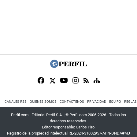
CANALES RSS
QUIENES SOMOS
CONTÁCTENOS
PRIVACIDAD
EQUIPO
REGLAS
Perfil.com - Editorial Perfil S.A.
| © Perfil.com 2006-2026 - Todos los
derechos reservados.
Editor responsable: Carlos Piro.
Registro de la propiedad intelectual RL-2024-31002957-APN-DNDA#MJ