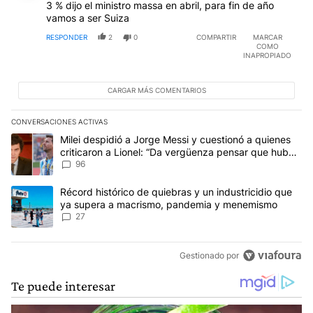
3 % dijo el ministro massa en abril, para fin de año
vamos a ser Suiza
RESPONDER
2
0
COMPARTIR
MARCAR
COMO
INAPROPIADO
CARGAR MÁS COMENTARIOS
CONVERSACIONES ACTIVAS
Este listado muestra los artículos con más comentarios en los últim
Un artículo de tendencia con el título "Milei despidió a Jorge Mes
Milei despidió a Jorge Messi y cuestionó a quienes
criticaron a Lionel: “Da vergüenza pensar que hubo
anti-Messi”
96
Un artículo de tendencia con el título "Récord histórico de quie
Récord histórico de quiebras y un industricidio que
ya supera a macrismo, pandemia y menemismo
27
Gestionado por