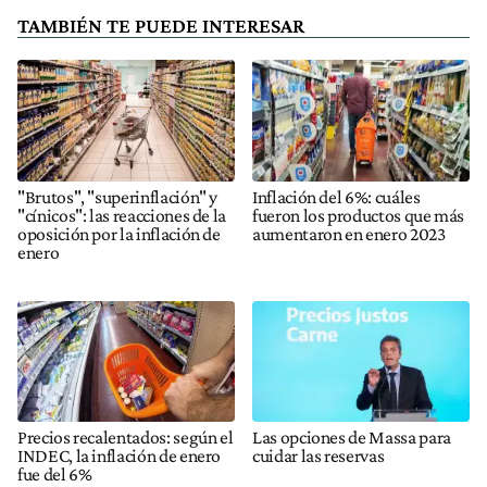
TAMBIÉN TE PUEDE INTERESAR
"Brutos", "superinflación" y
Inflación del 6%: cuáles
"cínicos": las reacciones de la
fueron los productos que más
oposición por la inflación de
aumentaron en enero 2023
enero
Precios recalentados: según el
Las opciones de Massa para
INDEC, la inflación de enero
cuidar las reservas
fue del 6%