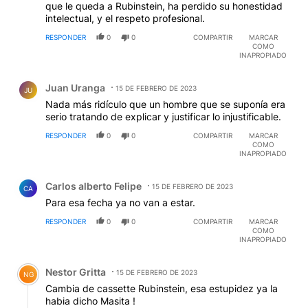
que le queda a Rubinstein, ha perdido su honestidad
intelectual, y el respeto profesional.
RESPONDER
0
0
COMPARTIR
MARCAR
COMO
INAPROPIADO
Comentario de Juan Uranga.
Juan Uranga
15 DE FEBRERO DE 2023
JU
Nada más ridículo que un hombre que se suponía era
serio tratando de explicar y justificar lo injustificable.
RESPONDER
0
0
COMPARTIR
MARCAR
COMO
INAPROPIADO
Comentario de Carlos alberto Felipe.
Carlos alberto Felipe
15 DE FEBRERO DE 2023
CA
Para esa fecha ya no van a estar.
RESPONDER
0
0
COMPARTIR
MARCAR
COMO
INAPROPIADO
Comentario de Nestor Gritta.
Nestor Gritta
15 DE FEBRERO DE 2023
NG
Cambia de cassette Rubinstein, esa estupidez ya la
habia dicho Masita !