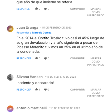
que año de que invierno se referia.
RESPONDER
2
0
COMPARTIR
MARCAR
COMO
INAPROPIADO
Respuesta de Juan Uranga.
Juan Uranga
15 DE FEBRERO DE 2023
JU
Responder a
Marcelo Gomez
En el 2014 el Cortito Trosko tuvo casi el 45% luego de
su gran devaluacion y al año siguiente a pesar de
Picasso Morenito tuvimos un 25% en el último año de
la condenada.
RESPONDER
0
0
COMPARTIR
MARCAR
COMO
INAPROPIADO
Comentario de Silvana Hansen.
Silvana Hansen
15 DE FEBRERO DE 2023
Insolente y descarado!
RESPONDER
1
0
COMPARTIR
MARCAR
COMO
INAPROPIADO
Comentario de antonio martinelli.
antonio martinelli
15 DE FEBRERO DE 2023
AM