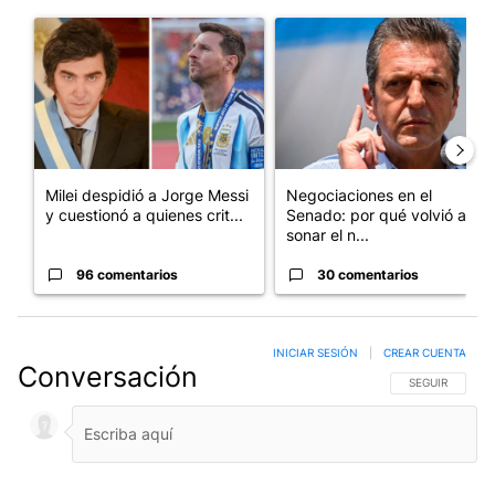
Este listado muestra los artículos con más comentarios en los últim
Un artículo de tendencia con el título "Milei despidió a Jorge 
Un artículo de tendencia con 
Milei despidió a Jorge Messi
Negociaciones en el
y cuestionó a quienes crit...
Senado: por qué volvió a
sonar el n...
96 comentarios
30 comentarios
INICIAR SESIÓN
|
CREAR CUENTA
Conversación
SIGA ESTA CO
SEGUIR