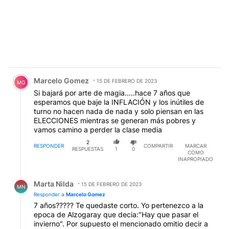
Comentario de Marcelo Gomez.
Marcelo Gomez
15 DE FEBRERO DE 2023
MG
Si bajará por arte de magia.....hace 7 años que
esperamos que baje la INFLACIÓN y los inútiles de
turno no hacen nada de nada y solo piensan en las
ELECCIONES mientras se generan más pobres y
vamos camino a perder la clase media
2
RESPONDER
COMPARTIR
MARCAR
RESPUESTAS
1
0
COMO
INAPROPIADO
Respuesta de Marta Nilda.
Marta Nilda
15 DE FEBRERO DE 2023
MN
Responder a
Marcelo Gomez
7 años????? Te quedaste corto. Yo pertenezco a la
epoca de Alzogaray que decia:"Hay que pasar el
invierno". Por supuesto el mencionado omitio decir a