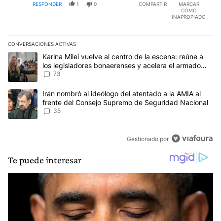
RESPONDER
1
0
COMPARTIR
MARCAR
COMO
INAPROPIADO
CONVERSACIONES ACTIVAS
Este listado muestra los artículos con más comentarios en los últim
Un artículo de tendencia con el título "Karina Milei vuelve al cen
Karina Milei vuelve al centro de la escena: reúne a
los legisladores bonaerenses y acelera el armado
para 2027
73
Un artículo de tendencia con el título "Irán nombró al ideólogo d
Irán nombró al ideólogo del atentado a la AMIA al
frente del Consejo Supremo de Seguridad Nacional
35
Gestionado por