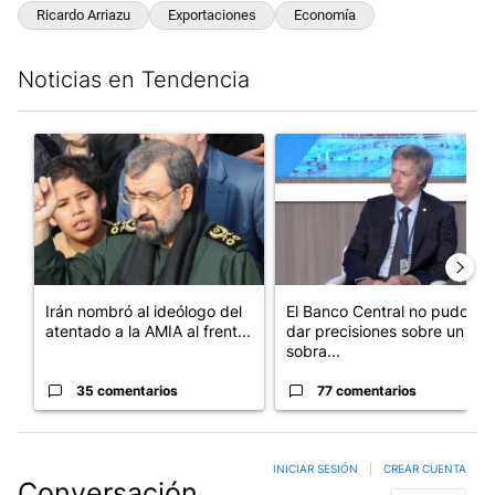
Ricardo Arriazu
Exportaciones
Economía
Noticias en Tendencia
Este listado muestra los artículos con más comentarios en los últim
Un artículo de tendencia con el título "Irán nombró al ideólog
Un artículo de tendencia con e
Irán nombró al ideólogo del
El Banco Central no pudo
atentado a la AMIA al frent...
dar precisiones sobre un
sobra...
35 comentarios
77 comentarios
INICIAR SESIÓN
|
CREAR CUENTA
Conversación