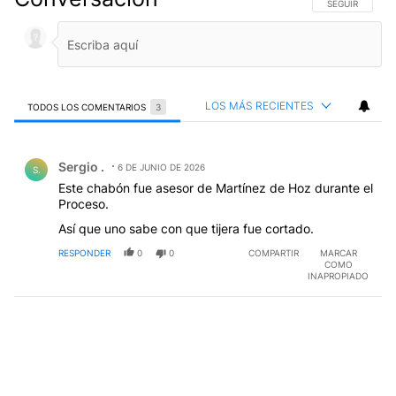
SIGA ESTA CO
SEGUIR
LOS MÁS RECIENTES
TODOS LOS COMENTARIOS
3
Todos los comentarios
Comentario de Sergio ..
Sergio .
6 DE JUNIO DE 2026
S.
Este chabón fue asesor de Martínez de Hoz durante el
Proceso.
Así que uno sabe con que tijera fue cortado.
RESPONDER
0
0
COMPARTIR
MARCAR
COMO
INAPROPIADO