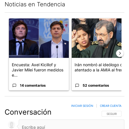
Noticias en Tendencia
Este listado muestra los artículos con más comentarios en los últim
Un artículo de tendencia con el título "Encuesta: Axel Kicillof 
Un artículo de tendencia con e
Encuesta: Axel Kicillof y
Irán nombró al ideólogo del
Javier Milei fueron medidos
atentado a la AMIA al frent...
e...
14 comentarios
52 comentarios
INICIAR SESIÓN
|
CREAR CUENTA
Conversación
SIGA ESTA CO
SEGUIR