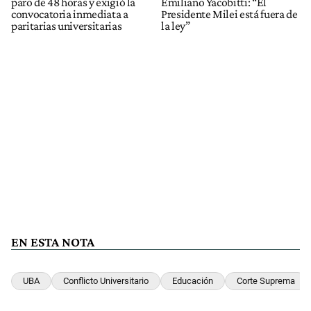
paro de 48 horas y exigió la
Emiliano Yacobitti: “El
convocatoria inmediata a
Presidente Milei está fuera de
paritarias universitarias
la ley”
EN ESTA NOTA
UBA
Conflicto Universitario
Educación
Corte Suprema