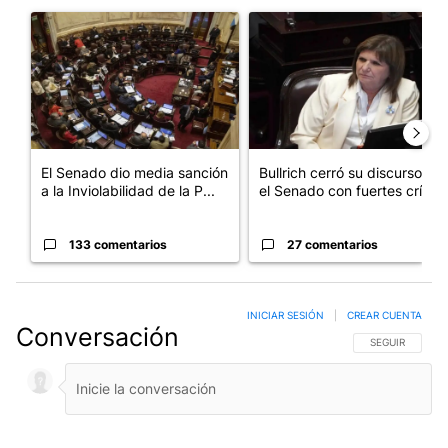
Un artículo de tendencia con el título "El Senado dio media san
Un artículo de tendencia con el
El Senado dio media sanción
Bullrich cerró su discurso en
a la Inviolabilidad de la P...
el Senado con fuertes crí...
133 comentarios
27 comentarios
INICIAR SESIÓN
|
CREAR CUENTA
Conversación
SIGA ESTA CO
SEGUIR