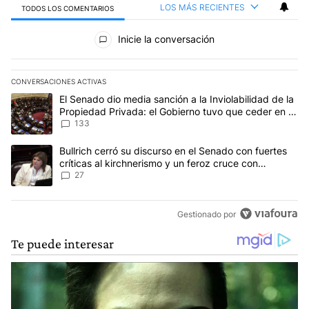
LOS MÁS RECIENTES
TODOS LOS COMENTARIOS
Todos los comentarios
Inicie la conversación
CONVERSACIONES ACTIVAS
Este listado muestra los artículos con más comentarios en los últim
Un artículo de tendencia con el título "El Senado dio media sanci
El Senado dio media sanción a la Inviolabilidad de la
Propiedad Privada: el Gobierno tuvo que ceder en la
Ley del Manejo del Fuego
133
Un artículo de tendencia con el título "Bullrich cerró su discurso e
Bullrich cerró su discurso en el Senado con fuertes
críticas al kirchnerismo y un feroz cruce con
Capitanich al que le gritó “¡cállate!”
27
Gestionado por