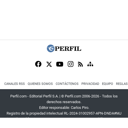
CANALES RSS
QUIENES SOMOS
CONTÁCTENOS
PRIVACIDAD
EQUIPO
REGLAS
Perfil.com - Editorial Perfil S.A.
| © Perfil.com 2006-2026 - Todos los
derechos reservados.
Editor responsable: Carlos Piro.
Registro de la propiedad intelectual RL-2024-31002957-APN-DNDA#MJ
Dirección:
California 2715
,
C1289ABI
,
CABA, Argentina
| Teléfono:
+54 9 11
3453 4567
| E-mail:
atencion@perfil.com