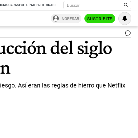
ICIAS
CARAS
EXITOÍNA
PERFIL BRASIL
INGRESAR
SUSCRIBITE
Bri
ucción del siglo
|
Net
on
iesgo. Así eran las reglas de hierro que Netflix