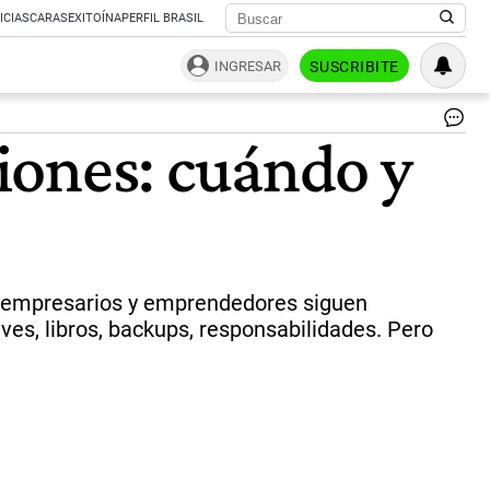
ICIAS
CARAS
EXITOÍNA
PERFIL BRASIL
INGRESAR
SUSCRIBITE
Ca
iones: cuándo y
de
co
sin
co
cu
y
có
ha
os empresarios y emprendedores siguen
|
ves, libros, backups, responsabilidades. Pero
CO
PE