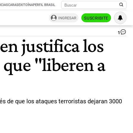
ICIAS
CARAS
EXITOÍNA
PERFIL BRASIL
INGRESAR
SUSCRIBITE
1
El
en justifica los
ter
má
sa
 que "liberen a
de
la
hi
bin
La
|
CE
és de que los ataques terroristas dejaran 3000