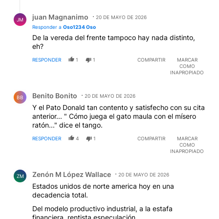
Respuesta de juan Magnanimo.
juan Magnanimo
20 DE MAYO DE 2026
JM
Responder a
Oso1234 Oso
De la vereda del frente tampoco hay nada distinto,
eh?
RESPONDER
1
1
COMPARTIR
MARCAR
COMO
INAPROPIADO
Comentario de Benito Bonito.
Benito Bonito
20 DE MAYO DE 2026
BB
Y el Pato Donald tan contento y satisfecho con su cita
anterior... " Cómo juega el gato maula con el mísero
ratón..." dice el tango.
RESPONDER
4
1
COMPARTIR
MARCAR
COMO
INAPROPIADO
Comentario de Zenón M López Wallace.
Zenón M López Wallace
20 DE MAYO DE 2026
ZM
Estados unidos de norte america hoy en una
decadencia total.
Del modelo productivo industrial, a la estafa
financiera, rentista,especulación.....