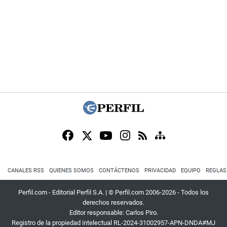
CANALES RSS
QUIENES SOMOS
CONTÁCTENOS
PRIVACIDAD
EQUIPO
REGLAS
Perfil.com - Editorial Perfil S.A.
| © Perfil.com 2006-2026 - Todos los
derechos reservados.
Editor responsable: Carlos Piro.
Registro de la propiedad intelectual RL-2024-31002957-APN-DNDA#MJ