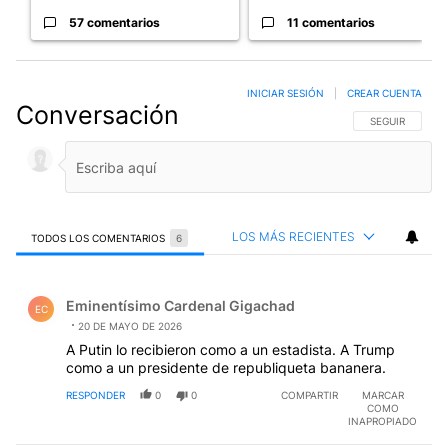
57 comentarios
11 comentarios
INICIAR SESIÓN
|
CREAR CUENTA
Conversación
SIGA ESTA CO
SEGUIR
LOS MÁS RECIENTES
TODOS LOS COMENTARIOS
6
Todos los comentarios
Comentario de Eminentísimo Cardenal Gigachad.
Eminentísimo Cardenal Gigachad
EC
20 DE MAYO DE 2026
A Putin lo recibieron como a un estadista. A Trump
como a un presidente de republiqueta bananera.
RESPONDER
0
0
COMPARTIR
MARCAR
COMO
INAPROPIADO