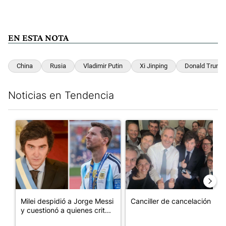
EN ESTA NOTA
China
Rusia
Vladimir Putin
Xi Jinping
Donald Trump
Noticias en Tendencia
Este listado muestra los artículos con más comentarios en los últim
Un artículo de tendencia con el título "Milei despidió a Jorge 
Un artículo de tendencia con e
Milei despidió a Jorge Messi
Canciller de cancelación
y cuestionó a quienes crit...