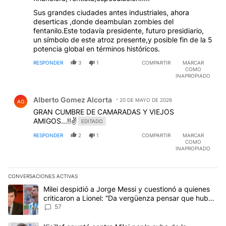
Sus grandes ciudades antes industriales, ahora
deserticas ,donde deambulan zombies del
fentanilo.Este todavía presidente, futuro presidiario,
un símbolo de este atroz presente,y posible fin de la 5
potencia global en términos históricos.
RESPONDER
3
1
COMPARTIR
MARCAR
COMO
INAPROPIADO
Comentario de Alberto Gomez Alcorta.
Alberto Gomez Alcorta
20 DE MAYO DE 2026
AG
GRAN CUMBRE DE CAMARADAS Y VIEJOS
AMIGOS...!!✌️
EDITADO
RESPONDER
2
1
COMPARTIR
MARCAR
COMO
INAPROPIADO
CONVERSACIONES ACTIVAS
Este listado muestra los artículos con más comentarios en los últim
Un artículo de tendencia con el título "Milei despidió a Jorge Mes
Milei despidió a Jorge Messi y cuestionó a quienes
criticaron a Lionel: “Da vergüenza pensar que hubo
anti-Messi”
57