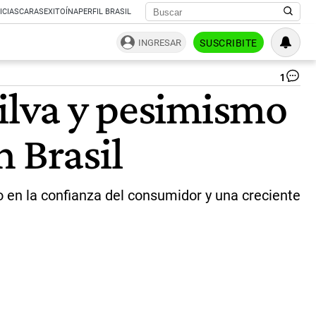
ICIAS
CARAS
EXITOÍNA
PERFIL BRASIL
INGRESAR
SUSCRIBITE
1
Lu
Silva y pesimismo
Iná
Lu
da
 Brasil
Sil
|
AF
 en la confianza del consumidor y una creciente