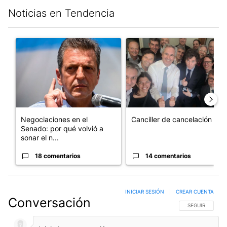
Noticias en Tendencia
Este listado muestra los artículos con más comentarios en los últim
Un artículo de tendencia con el título "Negociaciones en el Se
Un artículo de tendencia con e
Negociaciones en el
Canciller de cancelación
Senado: por qué volvió a
sonar el n...
18 comentarios
14 comentarios
INICIAR SESIÓN
|
CREAR CUENTA
Conversación
SIGA ESTA CO
SEGUIR