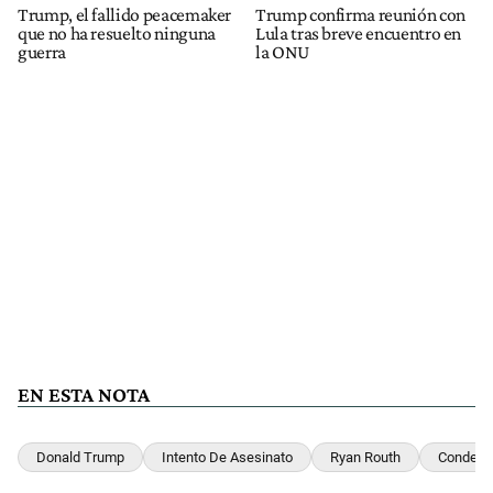
Trump, el fallido peacemaker
Trump confirma reunión con
que no ha resuelto ninguna
Lula tras breve encuentro en
guerra
la ONU
EN ESTA NOTA
Donald Trump
Intento De Asesinato
Ryan Routh
Condena