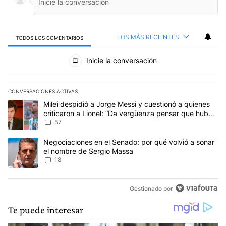
LOS MÁS RECIENTES
TODOS LOS COMENTARIOS
Todos los comentarios
Inicie la conversación
CONVERSACIONES ACTIVAS
Este listado muestra los artículos con más comentarios en los últim
Un artículo de tendencia con el título "Milei despidió a Jorge Mes
Milei despidió a Jorge Messi y cuestionó a quienes
criticaron a Lionel: “Da vergüenza pensar que hubo
anti-Messi”
57
Un artículo de tendencia con el título "Negociaciones en el Sena
Negociaciones en el Senado: por qué volvió a sonar
el nombre de Sergio Massa
18
Gestionado por