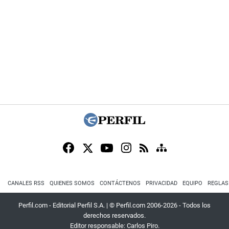
CANALES RSS
QUIENES SOMOS
CONTÁCTENOS
PRIVACIDAD
EQUIPO
REGLAS
Perfil.com - Editorial Perfil S.A.
| © Perfil.com 2006-2026 - Todos los
derechos reservados.
Editor responsable: Carlos Piro.