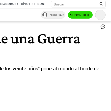
ICIAS
CARAS
EXITOÍNA
PERFIL BRASIL
INGRESAR
SUSCRIBITE
te
de una Guerra
de
gu
ent
Ch
y
Es
Un
|
de los veinte años" pone al mundo al borde de
Sh