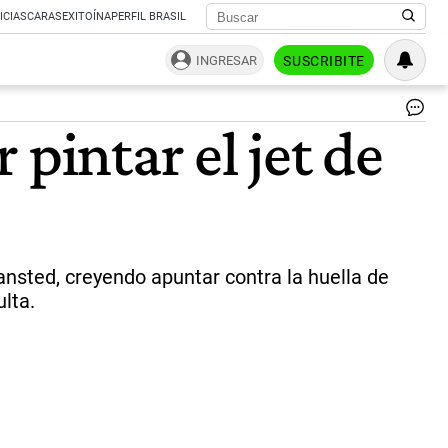
ICIAS
CARAS
EXITOÍNA
PERFIL BRASIL
INGRESAR
SUSCRIBITE
Ju
pintar el jet de
St
Oil
|
Ca
tansted, creyendo apuntar contra la huella de
lta.