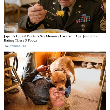
Comentario de Erich Priebke.
Erich Priebke
24 DE OCTUBRE DE 2022
Negros.
RESPONDER
0
0
COMPARTIR
MARCAR
COMO
INAPROPIADO