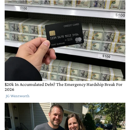
Que se lo venda al nuevo primer ministro británico. Lo
va a necesitar.
RESPONDER
4
0
COMPARTIR
MARCAR
COMO
INAPROPIADO
Gestionado por