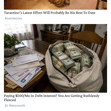
Comentario de Hernan Migliori.
Hernan Migliori
24 DE OCTUBRE DE 2022
Obvio. Si hubiese sido un caucasico seria un
escandalo. Ni hace falta que un afro lo diga. Es
estandar de la belleza es la piel blanca. Es por algo
que en Japon, China, Corea del sur emplean blancos
para sus publicidades. Hasta michael Jackson se hizo
infinidad de cirugias para simular ser blanco.
EDITADO
1
RESPONDER
COMPARTIR
MARCAR
RESPUESTA
1
0
COMO
INAPROPIADO
Respuesta de El gigachad.
El gigachad
24 DE OCTUBRE DE 2022
Responder a
Hernan Migliori
Los asiáticos del norte, como los coreanos y ..ngoles,
son de raza amarilla pero tienen la piel blanca.
EDITADO
RESPONDER
0
0
COMPARTIR
MARCAR
COMO
INAPROPIADO
Comentario de El gigachad.
El gigachad
24 DE OCTUBRE DE 2022