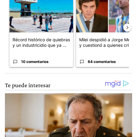
Récord histórico de quiebras
Milei despidió a Jorge Messi
y un industricidio que ya ...
y cuestionó a quienes crit...
10 comentarios
64 comentarios
INICIAR SESIÓN
|
CREAR CUENTA
Conversación
SIGA ESTA CO
SEGUIR
LOS MÁS RECIENTES
TODOS LOS COMENTARIOS
4
Todos los comentarios