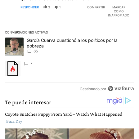
RESPONDER
3
1
COMPARTIR
MARCAR
COMO
INAPROPIADO
CONVERSACIONES ACTIVAS
Este listado muestra los artículos con más comentarios en los últim
Un artículo de tendencia con el título "García Cuerva cuestionó a 
García Cuerva cuestionó a los políticos por la
pobreza
65
Un artículo de tendencia con el título "" con 7 comentarios.
7
Gestionado por