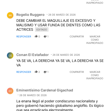
INAPROPIADO
Comentario de Rogelio Ruggero.
Rogelio Ruggero
26 DE MARZO DE 2026
RR
DEBE CAMBIAR EL MAQUILLAJE ES EXCESIVO Y
MALISIMO Y USAR FUNDA DE DIENTES COMO LAS
ACTRICES
EDITADO
RESPONDER
0
1
COMPARTIR
MARCAR
COMO
INAPROPIADO
Comentario de Conan El Estafador.
Conan El Estafador
26 DE MARZO DE 2026
CE
YA SE VA, LA DERECHA YA SE VA, LA DERECHA YA SE
VA
RESPONDER
2
1
COMPARTIR
MARCAR
COMO
INAPROPIADO
Comentario de Eminentísimo Cardenal Gigachad.
Eminentísimo Cardenal Gigachad
EC
26 DE MARZO DE 2026
La enana llegó al poder condiscurso nacionalista y
pero gobernó haciendo globalismo anglofilo. Es lógico
que sea erradicada electoralmente.