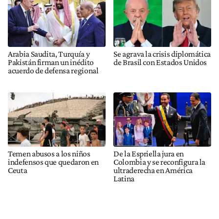
Arabia Saudita, Turquía y
Se agrava la crisis diplomática
Pakistán firman un inédito
de Brasil con Estados Unidos
acuerdo de defensa regional
Temen abusos a los niños
De la Espriella jura en
indefensos que quedaron en
Colombia y se reconfigura la
Ceuta
ultraderecha en América
Latina