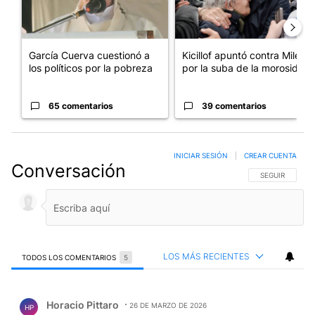
García Cuerva cuestionó a
Kicillof apuntó contra Milei
los políticos por la pobreza
por la suba de la morosida...
65 comentarios
39 comentarios
INICIAR SESIÓN
|
CREAR CUENTA
Conversación
SIGA ESTA CO
SEGUIR
LOS MÁS RECIENTES
TODOS LOS COMENTARIOS
5
Todos los comentarios
Comentario de Horacio Pittaro.
Horacio Pittaro
26 DE MARZO DE 2026
HP